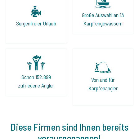
halten, was sie laut Internetseite
versprechen. Wenn Ihr also auf der Suche
Große Auswahl an 1A
nach einem perfekten Angelurlaub seid, ist
Sorgenfreier Urlaub
Karpfengewässern
Jeroen und The Carp Specialist die beste
Adresse!
Schon 152.899
Von und für
zufriedene Angler
Karpfenangler
Diese Firmen sind Ihnen bereits
vorausgegangen!