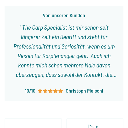
Von unseren Kunden
The Carp Specialist ist mir schon seit
längerer Zeit ein Begriff und steht für
Professionalität und Seriosität, wenn es um
Reisen für Karpfenangler geht. Auch ich
konnte mich schon mehrere Male davon
überzeugen, dass sowohl der Kontakt, die
Planung, als auch die Organisation einer Reise
10/10
Christoph Pleischl
an einen See aus dem Programm durch
Jeroen tadel- und reibungslos geklappt
haben. Man fühlte sich stets gut sowie ehrlich
beraten und auch die angebotenen Seen