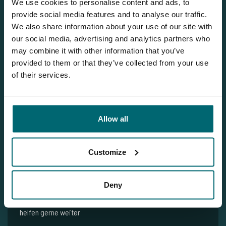
We use cookies to personalise content and ads, to
provide social media features and to analyse our traffic.
We also share information about your use of our site with
our social media, advertising and analytics partners who
may combine it with other information that you’ve
provided to them or that they’ve collected from your use
of their services.
1
Allow all
Jeroen
Customize
Sie möchten weitere Informationen?
Deny
Brauchen Sie weitere Informationen über diesen See? Wir
helfen gerne weiter