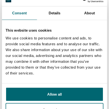
1
2
3
4
Consent
Details
About
This website uses cookies
Unser Angebot
We use cookies to personalise content and ads, to
provide social media features and to analyse our traffic.
We also share information about your use of our site with
* NEW * Karperdroom - Artjeswiel
our social media, advertising and analytics partners who
may combine it with other information that you’ve
* NEW * Karperdroom - Extreme
provided to them or that they’ve collected from your use
Bel Eaux - Belforet
of their services.
Bel Eaux - Belsaules
Bel Eaux - Belvare
Allow all
Bel Eaux - Etang du Yeti
Bel'ecaille