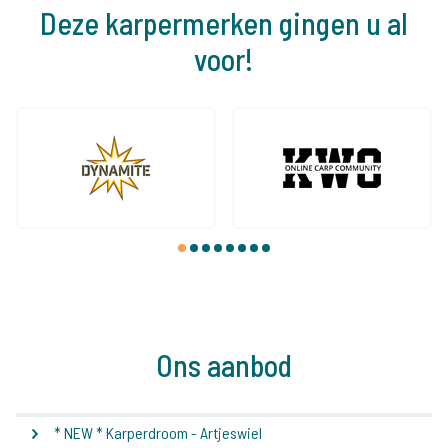
Deze karpermerken gingen u al
voor!
1
2
3
4
5
6
7
8
Ons aanbod
* NEW * Karperdroom - Artjeswiel