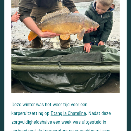
Deze winter was het weer tijd voor een
karperuitzetting op
Etang la Chateline
. Nadat deze
zorgvuldigheidshalve een week was uitgesteld in
verband met de temperatuur en er nachtvorst was