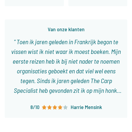
Van onze klanten
Toen ik jaren geleden in Frankrijk begon te
vissen wist ik niet waar ik moest boeken. Mijn
eerste reizen heb ik bij niet nader te noemen
organisaties geboekt en dat viel wel eens
tegen. Sinds ik jaren geleden The Carp
Specialist heb gevonden zit ik op mijn honk,
met 3 tot 4 reizen per jaar weet ik dat het
8/10
Harrie Mensink
altijd goed is of goed komt. Er vallen steeds
meer nietszeggende wateren af en er komen
mooie voor terug, zowel voor de tent als de