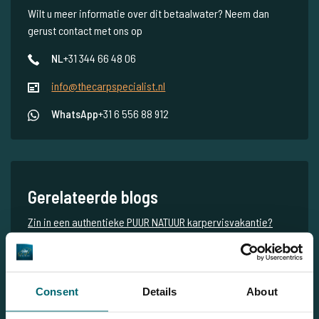
Wilt u meer informatie over dit betaalwater? Neem dan
gerust contact met ons op
NL
+31 344 66 48 06
info@thecarpspecialist.nl
WhatsApp
+31 6 556 88 912
Gerelateerde blogs
Zin in een authentieke PUUR NATUUR karpervisvakantie?
Boek dan Etang la Chateline!
KARPERVISSEN en BURLEND WILD bij VOLLE MAAN op
betaalwater ETANG LA CHATELINE!
Consent
Details
About
The Carpy Cast - 15-06-2022 - Brute karpervangsten op
Villedon en nieuw sanitair op Chateline!