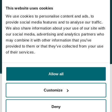
Succesvol karpervissen op ETANG LA CHATELINE met Faith
This website uses cookies
Carp Tackle!
We use cookies to personalise content and ads, to
OUDE STRIJDERS van karpers! Karpervissen op ETANG LA
provide social media features and to analyse our traffic.
CHATELINE met Lizette en Bianca van team NASH Tackle en
We also share information about your use of our site with
Baits.
our social media, advertising and analytics partners who
may combine it with other information that you’ve
provided to them or that they’ve collected from your use
of their services.
Allow all
Customize
Daarom boekt u bij The Carp
Specialist
Deny