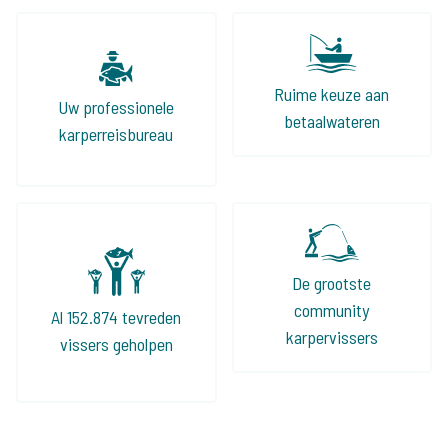
volledig ingerichte huizen aan het water. Ook
het vissen met een groep vind ik geweldig, dit
jaar gaan we zelfs 2 keer op pad met zijn
Ruime keuze aan
Uw professionele
allen!
betaalwateren
karperreisbureau
De grootste
community
Al 152.874 tevreden
karpervissers
vissers geholpen