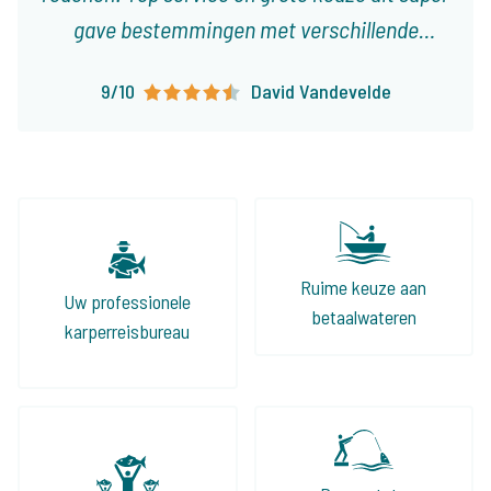
gave bestemmingen met verschillende
karakteristieken! Ieder type visser vindt er
9/10
David Vandevelde
visvakanties die op het lijf geschreven zijn!
Ruime keuze aan
Uw professionele
betaalwateren
karperreisbureau