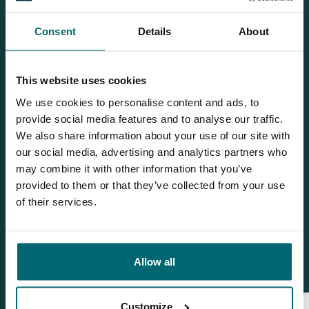
Gerelateerde blogs
Consent
Details
About
Succesvolle zomersessie op Domaine des Iles voor Tom &
Davy!
This website uses cookies
Gaaf bericht van Tom Hughes vanaf Domaine des Iles!
We use cookies to personalise content and ads, to
Première video: prachtige vernieuwde stekken van
provide social media features and to analyse our traffic.
Domaine des Iles!
We also share information about your use of our site with
our social media, advertising and analytics partners who
Geslaagde karpervisvakantie voor Mitchell en zijn vismaten
may combine it with other information that you’ve
op Domaine des Iles!
provided to them or that they’ve collected from your use
Een weekendje karpervissen in Frankrijk op Domaine des
of their services.
Iles met Thijs & Huib Dekker!
Allow all
Customize