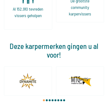
De grootste
community
Al 152.910 tevreden
karpervissers
vissers geholpen
Deze karpermerken gingen u al
voor!
1
2
3
4
5
6
7
8