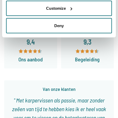
Algemeen
Faciliteiten
Customize
Deny
9,4
9,3
Ons aanbod
Begeleiding
Van onze klanten
Met karpervissen als passie, maar zonder
zeëen van tijd te hebben kies ik er heel vaak
voor om te vissen op de betaalwateren van