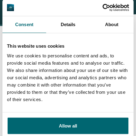
Consent
Details
About
This website uses cookies
Daarom boekt u bij The Carp
We use cookies to personalise content and ads, to
Specialist
provide social media features and to analyse our traffic.
We also share information about your use of our site with
our social media, advertising and analytics partners who
35157 vissers
hebben ons al beoordeeld
may combine it with other information that you’ve
provided to them or that they’ve collected from your use
of their services.
9,7
9,2
Allow all