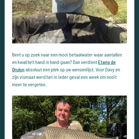
Bent u op zoek naar een mooi betaalwater waar aantallen
en kwaliteit hand in hand gaan? Dan verdient
Etang de
Drulon
absoluut een plek op uw wensenlijst. Voor Davy en
zijn vismaat werd het in ieder geval een week om nooit
meer te vergeten.