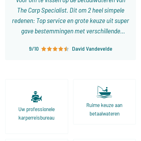
The Carp Specialist. Dit om 2 heel simpele
redenen: Top service en grote keuze uit super
gave bestemmingen met verschillende
karakteristieken! Ieder type visser vindt er
9/10
David Vandevelde
visvakanties die op het lijf geschreven zijn!
Ruime keuze aan
Uw professionele
betaalwateren
karperreisbureau