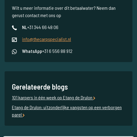
Wilt u meer informatie over dit betaalwater? Neem dan
gerust contact met ons op
NL
+31 344 66 48 06
info@thecarpspecialist.nl
WhatsApp
+31 6 556 88 912
Gerelateerde blogs
101 karpers in één week op Etang de Drulon
Etang de Drulon: uitzonderlijke vangsten op een verborgen
parel