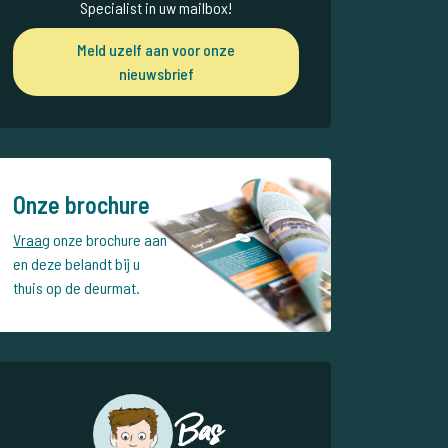
Specialist in uw mailbox!
Meld uzelf aan voor onze
nieuwsbrief
Onze brochure
Vraag
onze brochure aan
en deze belandt bij u
thuis op de deurmat.
Bas