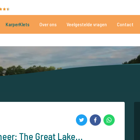
35040 beoordelingen
Heeft u hulp nodig?
Tel.
+
KarperKlets
Over ons
Veelgestelde vragen
Contact
Al meer dan 152.907 tevreden vissers
Voor én door karpervissers
eer: The Great Lake...