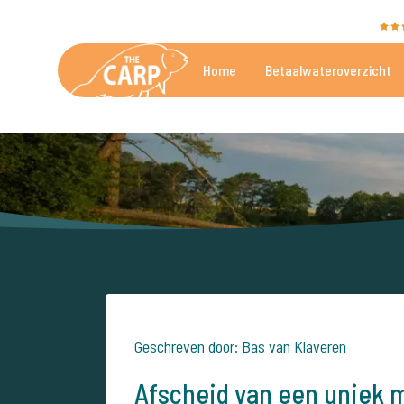
The Carp Specialist wordt beoordeeld met een
9,4
Home
Betaalwateroverzicht
De mooiste betaalwateren
Geschreven door: Bas van Klaveren
Afscheid van een uniek m