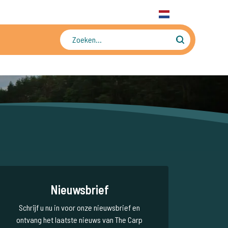
31 6 556 88 912
WhatsApp
+31 6 556 88 912
NL
Tienduizenden foto's en video's
Nieuwsbrief
Schrijf u nu in voor onze nieuwsbrief en
ontvang het laatste nieuws van The Carp