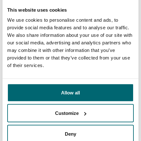
This website uses cookies
We use cookies to personalise content and ads, to
provide social media features and to analyse our traffic.
Van onze klanten
We also share information about your use of our site with
our social media, advertising and analytics partners who
Met karpervissen als passie, maar zonder
may combine it with other information that you’ve
zeëen van tijd te hebben kies ik er heel vaak
provided to them or that they’ve collected from your use
voor om te vissen op de betaalwateren van
of their services.
The Carp Specialist. Dit om 2 heel simpele
redenen: Top service en grote keuze uit super
Allow all
gave bestemmingen met verschillende
karakteristieken! Ieder type visser vindt er
Customize
9/10
David Vandevelde
visvakanties die op het lijf geschreven zijn!
Deny