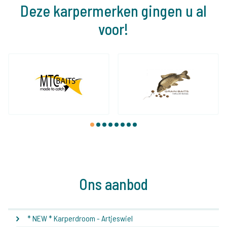
Deze karpermerken gingen u al
voor!
1
2
3
4
5
6
7
8
Ons aanbod
* NEW * Karperdroom - Artjeswiel