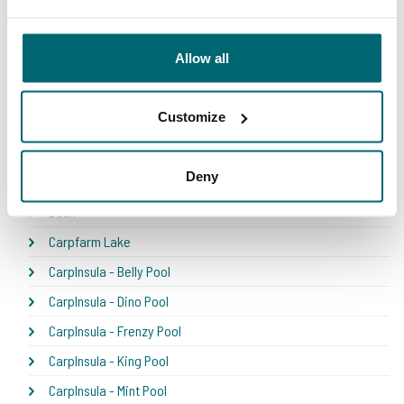
* NEW * Karperdroom - Extreme
Bel Eaux - Belforet
Allow all
Bel Eaux - Belsaules
Bel Eaux - Belvare
Customize
Bel Eaux - Etang du Yeti
Bel'ecaille
Deny
Boschetto
Boux
Carpfarm Lake
CarpInsula - Belly Pool
CarpInsula - Dino Pool
CarpInsula - Frenzy Pool
CarpInsula - King Pool
CarpInsula - Mint Pool