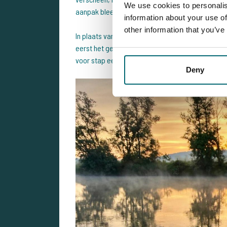
We use cookies to personalis
aanpak bleek later van grote waarde.
information about your use of
other information that you’ve
In plaats van direct grote hoeveelheden voer te 
eerst het gedrag van de vissen te volgen en ver
voor stap een succesvolle strategie opbouwen.
Deny