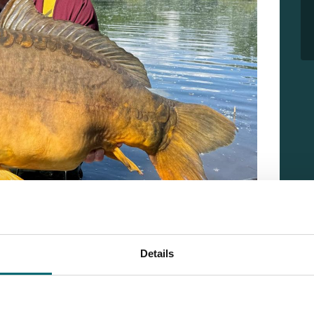
Details
st over het water. Terwijl de zon langzaam boven de bergen
 aandacht aan het observeren van het water. Juist deze