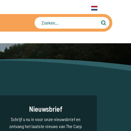
31 6 556 88 912
WhatsApp
+31 6 556 88 912
NL
Tienduizenden foto's en video's
Nieuwsbrief
Schrijf u nu in voor onze nieuwsbrief en
ontvang het laatste nieuws van The Carp