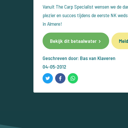
Vanuit The Carp Specialist wensen we de dam
plezier en succes tijdens de eerste NK wedst
in Almere!
Bekijk dit betaalwater
Meld
Geschreven door: Bas van Klaveren
04-05-2012