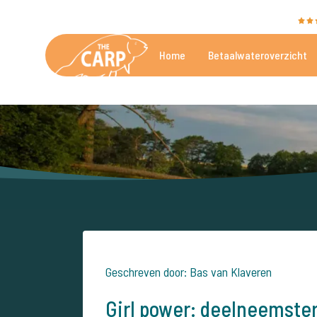
The Carp Specialist wordt beoordeeld met een
9,4
Home
Betaalwateroverzicht
De mooiste betaalwateren
Geschreven door: Bas van Klaveren
Girl power: deelneemster