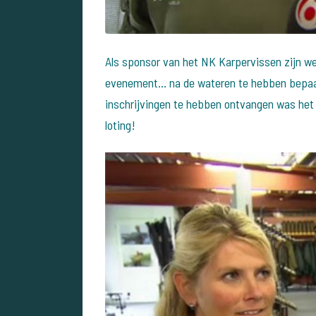
Als sponsor van het NK Karpervissen zijn we
evenement... na de wateren te hebben bepaa
inschrijvingen te hebben ontvangen was het 
loting!