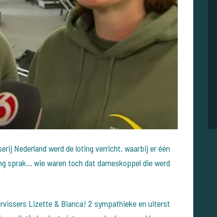
rij Nederland werd de loting verricht, waarbij er één
ing sprak... wie waren toch dat dameskoppel die werd
rvissers Lizette & Bianca! 2 sympathieke en uiterst