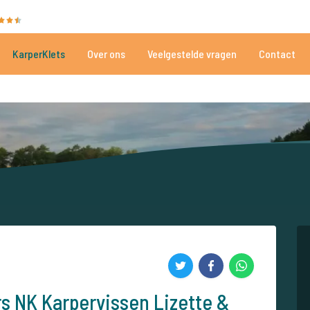
35030 beoordelingen
Heeft u hulp nodig?
Tel.
+
KarperKlets
Over ons
Veelgestelde vragen
Contact
Al meer dan 152.899 tevreden vissers
Voor én door karpervissers
s NK Karpervissen Lizette &