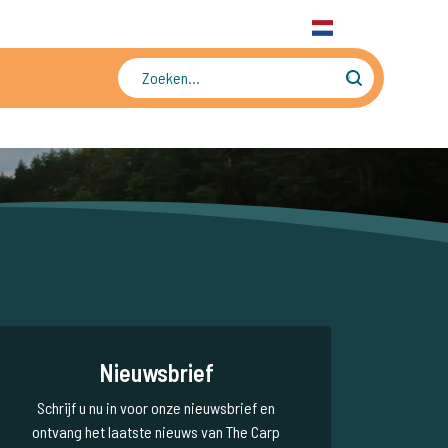
31 6 556 88 912
WhatsApp
+31 6 556 88 912
NL
Tienduizenden foto's en video's
Nieuwsbrief
Schrijf u nu in voor onze nieuwsbrief en
ontvang het laatste nieuws van The Carp