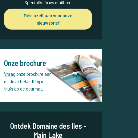
Specialist in uw mailbox!
Meld uzelf aan voor onze
nieuwsbrief
Onze brochure
Vraag
onze brochure aan
en deze belandt bij u
thuis op de deurmat.
Ontdek Domaine des Iles -
Main Lake