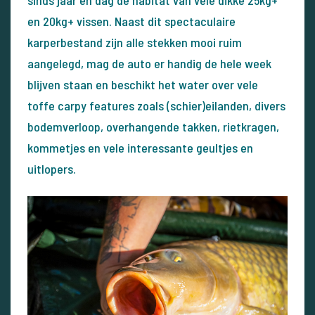
sinds jaar en dag de habitat van vele dikke 25kg+
en 20kg+ vissen. Naast dit spectaculaire
karperbestand zijn alle stekken mooi ruim
aangelegd, mag de auto er handig de hele week
blijven staan en beschikt het water over vele
toffe carpy features zoals (schier)eilanden, divers
bodemverloop, overhangende takken, rietkragen,
kommetjes en vele interessante geultjes en
uitlopers.