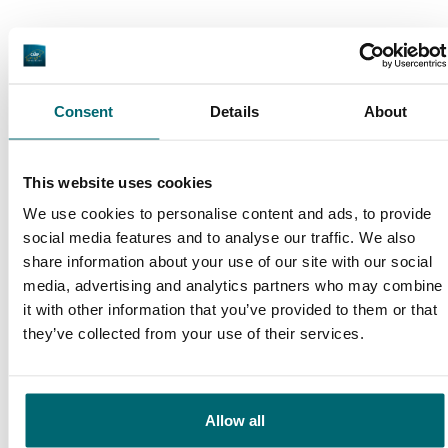
Daarom boekt u bij The Carp
Specialist
Consent
Details
About
35025 vissers
hebben ons al beoordeeld
This website uses cookies
We use cookies to personalise content and ads, to provide
social media features and to analyse our traffic. We also
share information about your use of our site with our social
media, advertising and analytics partners who may combine
9,7
9,2
it with other information that you’ve provided to them or that
they’ve collected from your use of their services.
Algemeen
Faciliteiten
Allow all