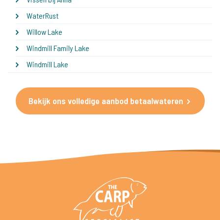
WaterRust
Willow Lake
Windmill Family Lake
Windmill Lake
Bekijk ons volledige aanbod betaalwateren