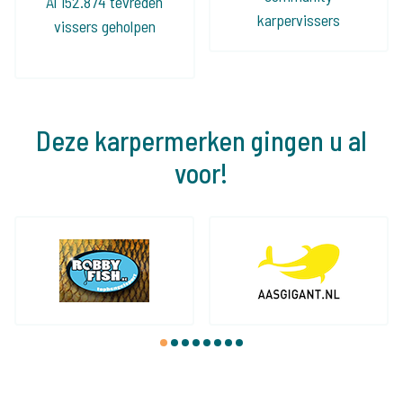
Al 152.874 tevreden
karpervissers
vissers geholpen
Deze karpermerken gingen u al
voor!
1
2
3
4
5
6
7
8