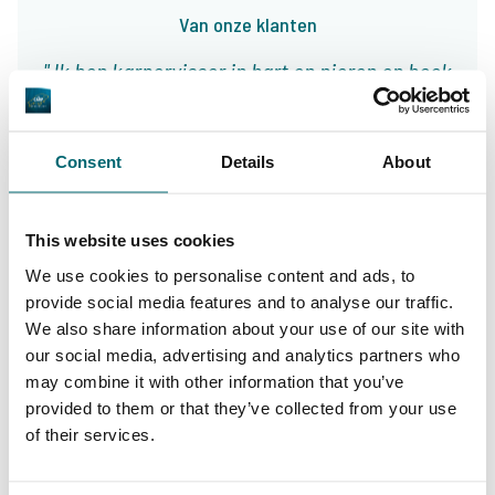
Van onze klanten
Ik ben karpervisser in hart en nieren en boek
sinds een jaar of 5 mijn visvakanties bij The
Carp Specialist. Ooit zal ik ongetwijfeld wel
Consent
Details
About
een keer naar Frankrijk af reizen, maar ik ben
verzot op vislocatie Het Broek in Nederland.
This website uses cookies
Alles wordt altijd prima verzorgd en de
We use cookies to personalise content and ads, to
reisdocumenten zijn ruim op tijd en zeer
provide social media features and to analyse our traffic.
9/10
Leo Reichholdt
overzichtelijk. Er staan al weer verschillende
We also share information about your use of our site with
our social media, advertising and analytics partners who
trips in de planning en ik kijk er enorm naar
may combine it with other information that you’ve
uit!
provided to them or that they’ve collected from your use
of their services.