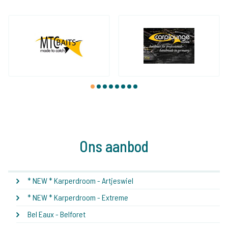
1
2
3
4
5
6
7
8
Ons aanbod
* NEW * Karperdroom - Artjeswiel
* NEW * Karperdroom - Extreme
Bel Eaux - Belforet