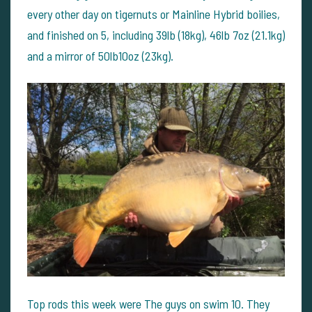
every other day on tigernuts or Mainline Hybrid boilies,
and finished on 5, including 39lb (18kg), 46lb 7oz (21.1kg)
and a mirror of 50lb10oz (23kg).
Top rods this week were The guys on swim 10. They