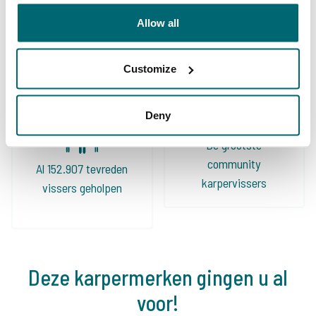
Ruime keuze aan
Uw professionele
Allow all
betaalwateren
karperreisbureau
Customize
Deny
De grootste
community
Al 152.907 tevreden
karpervissers
vissers geholpen
Deze karpermerken gingen u al
voor!