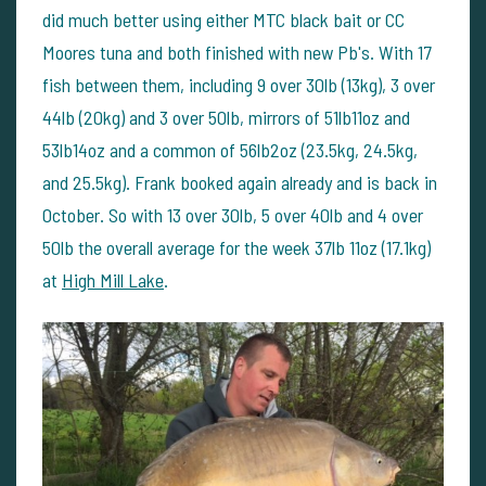
did much better using either MTC black bait or CC
Moores tuna and both finished with new Pb's. With 17
fish between them, including 9 over 30lb (13kg), 3 over
44lb (20kg) and 3 over 50lb, mirrors of 51lb11oz and
53lb14oz and a common of 56lb2oz (23.5kg, 24.5kg,
and 25.5kg). Frank booked again already and is back in
October. So with 13 over 30lb, 5 over 40lb and 4 over
50lb the overall average for the week 37lb 11oz (17.1kg)
at
High Mill Lake
.