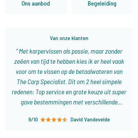
Ons aanbod
Begeleiding
Van onze klanten
Met karpervissen als passie, maar zonder
zeëen van tijd te hebben kies ik er heel vaak
voor om te vissen op de betaalwateren van
The Carp Specialist. Dit om 2 heel simpele
redenen: Top service en grote keuze uit super
gave bestemmingen met verschillende
karakteristieken! Ieder type visser vindt er
9/10
David Vandevelde
visvakanties die op het lijf geschreven zijn!