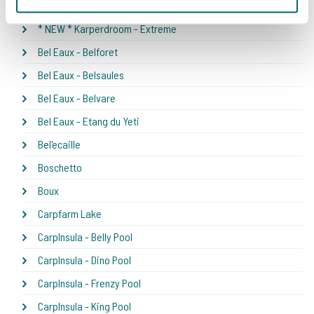
* NEW * Karperdroom - Artjeswiel
* NEW * Karperdroom - Extreme
Bel Eaux - Belforet
Bel Eaux - Belsaules
Bel Eaux - Belvare
Bel Eaux - Etang du Yeti
Bel'ecaille
Boschetto
Boux
Carpfarm Lake
CarpInsula - Belly Pool
CarpInsula - Dino Pool
CarpInsula - Frenzy Pool
CarpInsula - King Pool