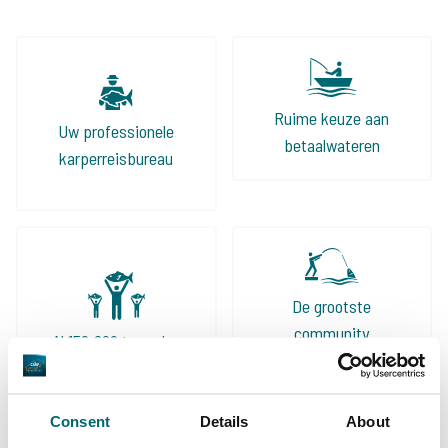
Ruime keuze aan
Uw professionele
betaalwateren
karperreisbureau
De grootste
community
Al 152.899 tevreden
karpervissers
vissers geholpen
Consent
Details
About