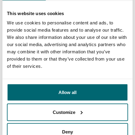
Deze karpermerken gingen u al
This website uses cookies
voor!
We use cookies to personalise content and ads, to
provide social media features and to analyse our traffic.
We also share information about your use of our site with
our social media, advertising and analytics partners who
may combine it with other information that you’ve
provided to them or that they’ve collected from your use
of their services.
1
2
3
4
5
6
7
8
Allow all
Customize
Ons aanbod
Deny