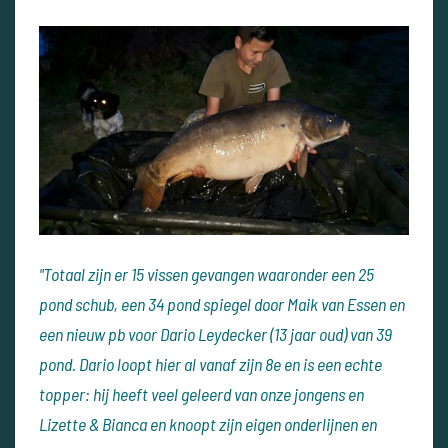
"Totaal zijn er 15 vissen gevangen waaronder een 25
pond schub,
een 34 pond spiegel door Maik van Essen
en
een nieuw pb voor Dario Leydecker (13 jaar oud) van 39
pond.
Dario loopt hier al vanaf zijn 8e en is een echte
topper: hij heeft veel geleerd van onze jongens en
Lizette & Bianca en knoopt zijn eigen onderlijnen en