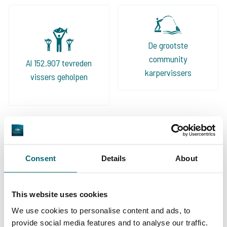
De grootste
community
Al 152.907 tevreden
karpervissers
vissers geholpen
Deze karpermerken gingen u al
voor!
Consent
Details
About
This website uses cookies
We use cookies to personalise content and ads, to
provide social media features and to analyse our traffic.