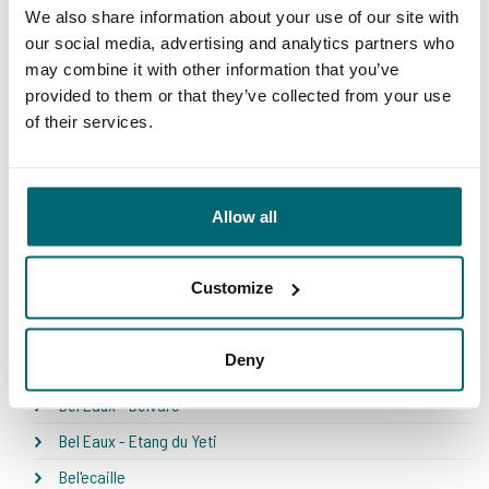
We also share information about your use of our site with
our social media, advertising and analytics partners who
1
2
3
4
5
6
7
8
may combine it with other information that you’ve
provided to them or that they’ve collected from your use
of their services.
Ons aanbod
Allow all
* NEW * Karperdroom - Artjeswiel
Customize
* NEW * Karperdroom - Extreme
Bel Eaux - Belforet
Deny
Bel Eaux - Belsaules
Bel Eaux - Belvare
Bel Eaux - Etang du Yeti
Bel'ecaille