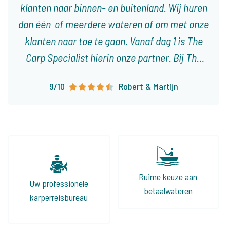
klanten naar binnen- en buitenland. Wij huren
dan één of meerdere wateren af om met onze
klanten naar toe te gaan. Vanaf dag 1 is The
Carp Specialist hierin onze partner. Bij The
Carp Specialist weet je dat je niet voor
9/10
Robert & Martijn
onaangename verassingen komt te staan en
dat alles tot in de puntjes geregeld is. Zijn
aanbod is groot en divers, zo kunnen wij onze
klanten altijd wat leuks bieden!
Ruime keuze aan
Uw professionele
betaalwateren
karperreisbureau