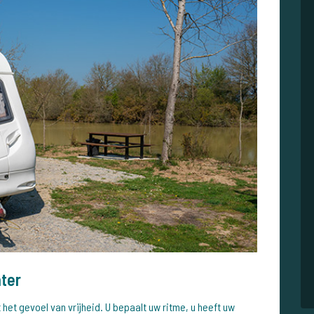
ater
het gevoel van vrijheid. U bepaalt uw ritme, u heeft uw