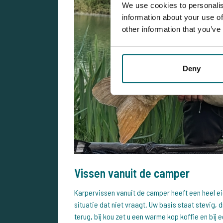
We use cookies to personalis
information about your use of
other information that you’ve
Deny
Vissen vanuit de camper
Karpervissen vanuit de camper heeft een heel e
situatie dat niet vraagt. Uw basis staat stevig, 
terug, bij kou zet u een warme kop koffie en bij 