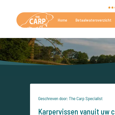
The Carp Specialist wordt beoordeeld met een
9,4
Home
Betaalwateroverzicht
De mooiste betaalwateren
Geschreven door: The Carp Specialist
Karpervissen vanuit uw 