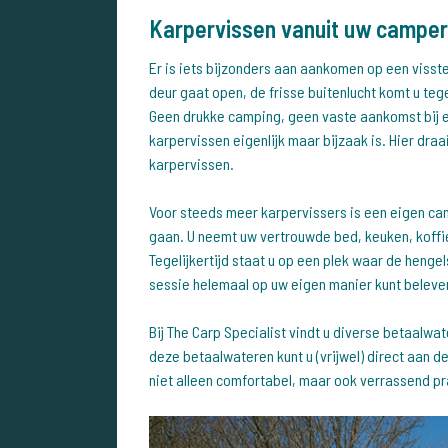
Karpervissen vanuit uw camper
Er is iets bijzonders aan aankomen op een visst
deur gaat open, de frisse buitenlucht komt u teg
Geen drukke camping, geen vaste aankomst bij 
karpervissen eigenlijk maar bijzaak is. Hier draai
karpervissen.
Voor steeds meer karpervissers is een eigen ca
gaan. U neemt uw vertrouwde bed, keuken, kof
Tegelijkertijd staat u op een plek waar de hengel
sessie helemaal op uw eigen manier kunt beleve
Bij The Carp Specialist vindt u diverse betaalw
deze betaalwateren kunt u (vrijwel) direct aan 
niet alleen comfortabel, maar ook verrassend pr