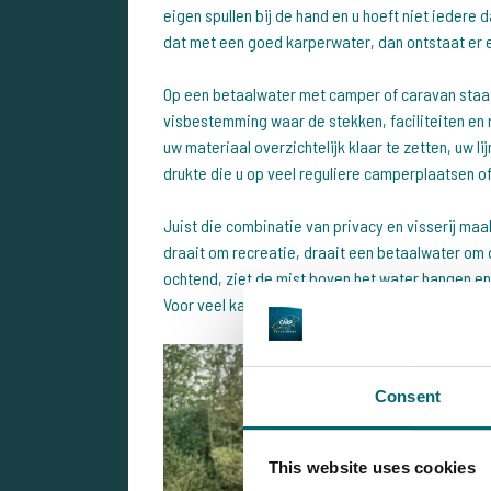
eigen spullen bij de hand en u hoeft niet ieder
dat met een goed karperwater, dan ontstaat er e
Op een betaalwater met camper of caravan staat 
visbestemming waar de stekken, faciliteiten en r
uw materiaal overzichtelijk klaar te zetten, uw l
drukte die u op veel reguliere camperplaatsen o
Juist die combinatie van privacy en visserij ma
draait om recreatie, draait een betaalwater om 
ochtend, ziet de mist boven het water hangen en
Voor veel karpervissers is dat precies waar een
Consent
This website uses cookies