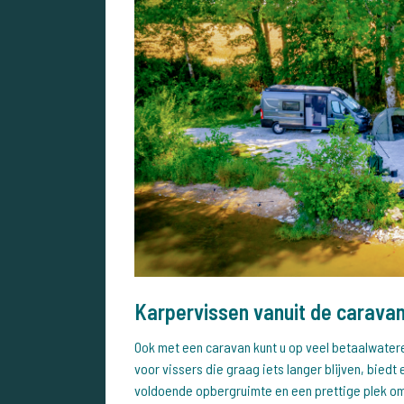
Karpervissen vanuit de carava
Ook met een caravan kunt u op veel betaalwatere
voor vissers die graag iets langer blijven, biedt
voldoende opbergruimte en een prettige plek om