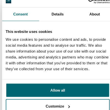
community
Al 152.874 tevreden
karpervissers
vissers geholpen
Consent
Details
About
This website uses cookies
We use cookies to personalise content and ads, to provide
Deze karpermerken gingen u al
social media features and to analyse our traffic. We also
voor!
share information about your use of our site with our social
media, advertising and analytics partners who may combine
it with other information that you’ve provided to them or that
they’ve collected from your use of their services.
Allow all
1
2
3
4
5
6
7
8
Customize