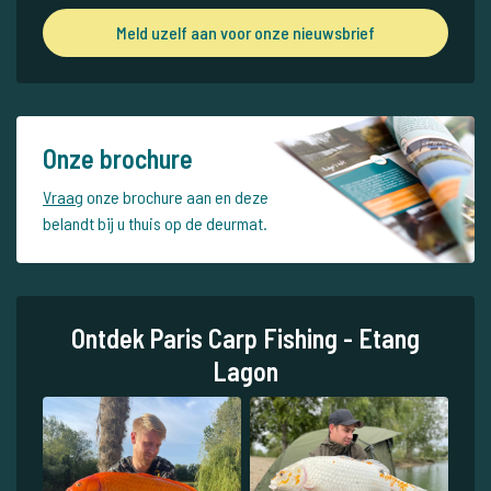
Meld uzelf aan voor onze nieuwsbrief
Onze brochure
Vraag
onze brochure aan en deze
belandt bij u thuis op de deurmat.
Ontdek Paris Carp Fishing - Etang
Lagon