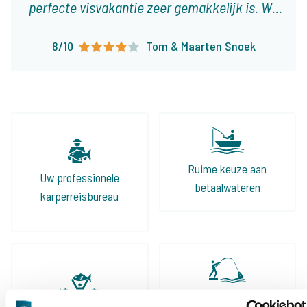
perfecte visvakantie zeer gemakkelijk is. Wij
boeken onze visvakanties nu al ruim 10 jaar bij
8/10
Tom & Maarten Snoek
The Carp Specialist en zullen dat zonder
twijfel nog lang blijven doen!
Ruime keuze aan
Uw professionele
betaalwateren
karperreisbureau
De grootste