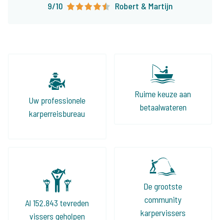
9/10
Robert & Martijn
onaangename verassingen komt te staan en
dat alles tot in de puntjes geregeld is. Zijn
aanbod is groot en divers, zo kunnen wij onze
klanten altijd wat leuks bieden!
Ruime keuze aan
Uw professionele
betaalwateren
karperreisbureau
De grootste
community
Al 152.843 tevreden
karpervissers
vissers geholpen