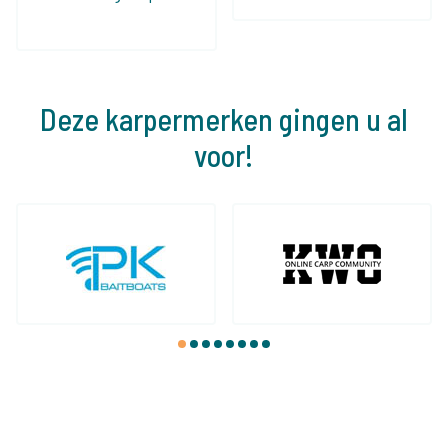
Deze karpermerken gingen u al
voor!
1
2
3
4
5
6
7
8