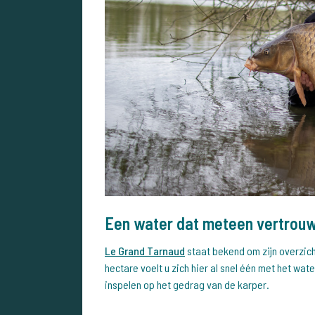
Een water dat meteen vertrou
Le Grand Tarnaud
staat bekend om zijn overzich
hectare voelt u zich hier al snel één met het water
inspelen op het gedrag van de karper.