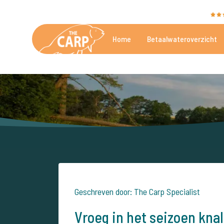
The Carp Specialist wordt beoordeeld met een
9,4
Home
Betaalwateroverzicht
De mooiste betaalwateren
Geschreven door: The Carp Specialist
Vroeg in het seizoen kna