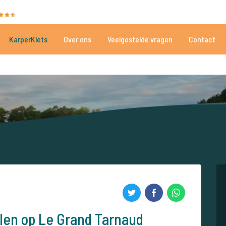
35051 beoordelingen
Heeft u hulp nodig?
Tel.
+
KarperKlets
Over ons
Veelgestelde vragen
Contact
Al meer dan 152.913 tevreden vissers
Voor én door karpervissers
llen op Le Grand Tarnaud