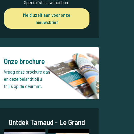
Specialist in uw mailbox!
Meld uzelf aan voor onze
nieuwsbrief
Onze brochure
Vraag
onze brochure aan
en deze belandt bij u
thuis op de deurmat.
Ontdek Tarnaud - Le Grand