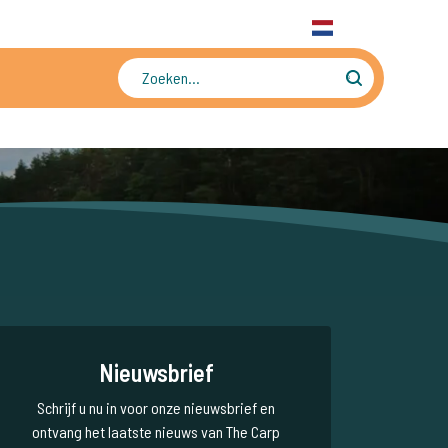
31 6 556 88 912
WhatsApp
+31 6 556 88 912
NL
Tienduizenden foto's en video's
Nieuwsbrief
Schrijf u nu in voor onze nieuwsbrief en
ontvang het laatste nieuws van The Carp