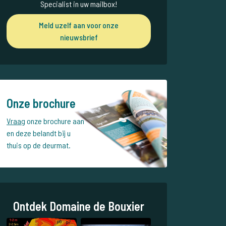
Specialist in uw mailbox!
Meld uzelf aan voor onze
nieuwsbrief
Onze brochure
Vraag
onze brochure aan
en deze belandt bij u
thuis op de deurmat.
Ontdek Domaine de Bouxier