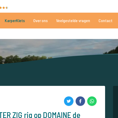
35030 beoordelingen
Heeft u hulp nodig?
Tel.
+
KarperKlets
Over ons
Veelgestelde vragen
Contact
Al meer dan 152.899 tevreden vissers
Voor én door karpervissers
ER ZIG rig op DOMAINE de