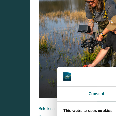
Consent
Bekijk nu deze avontuurlijke karper vlog vid
This website uses cookies