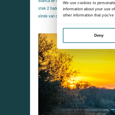
Bianca en Kenny alle karpers wisten te vange
We use cookies to personalis
stek 2 hadden de Duitse karpervissers Alex 
information about your use of
other information that you’ve
einde van de visweek kwam het toch nog all
Deny