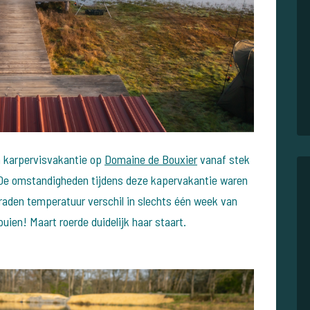
n karpervisvakantie op
Domaine de Bouxier
vanaf stek
De omstandigheden tijdens deze kapervakantie waren
graden temperatuur verschil in slechts één week van
ien! Maart roerde duidelijk haar staart.