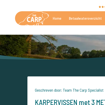
The Carp Specialist wordt beoordeeld met een
9,4
Home
Betaalwateroverzicht
De mooiste betaalwateren
Geschreven door: Team The Carp Specialist
KARPERVISSEN met 3 MET