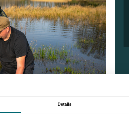
Details
eo
vanaf
Domaine de Bouxier
om te zien hoe Lizette,