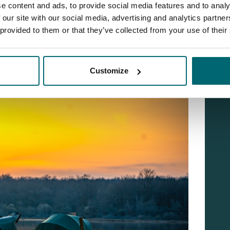
n op een zig rig van maar liefst 3 meter lang. Vanaf
e content and ads, to provide social media features and to analy
en Cornelius ook een enorm taaie sessie, maar op het
 our site with our social media, advertising and analytics partn
 provided to them or that they’ve collected from your use of their
emaal goed.
Customize