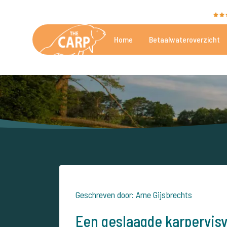
The Carp Specialist wordt beoordeeld met een
9,4
Home
Betaalwateroverzicht
De mooiste betaalwateren
Geschreven door: Arne Gijsbrechts
Een geslaagde karpervisv