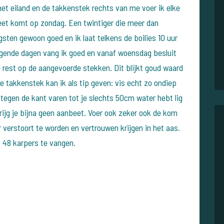
het eiland en de takkenstek rechts van
me voer ik elke
eet komt op zondag. Een twintiger die
meer dan
gsten gewoon goed en ik laat telkens de boilies
10 uur
olgende dagen vang ik goed en vanaf woensdag
besluit
e rest op de aangevoerde stekken. Dit blijkt goud
waard
e takkenstek kan ik als tip geven: vis echt zo
ondiep
tegen de kant varen tot je slechts 50cm water
hebt lig
rijg je bijna geen aanbeet. Voer ook zeker ook de
kom
 verstoort te worden en vertrouwen krijgen in het
aas.
st 48 karpers te vangen.