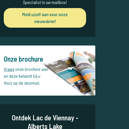
Specialist in uw mailbox!
Meld uzelf aan voor onze
nieuwsbrief
Onze brochure
Vraag
onze brochure aan
en deze belandt bij u
thuis op de deurmat.
Ontdek Lac de Viennay -
Alberts Lake