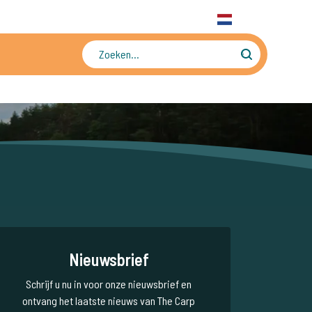
31 6 556 88 912
WhatsApp
+31 6 556 88 912
NL
Tienduizenden foto's en video's
Nieuwsbrief
Schrijf u nu in voor onze nieuwsbrief en
ontvang het laatste nieuws van The Carp