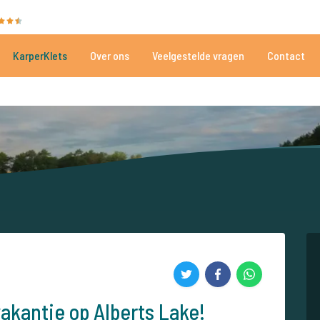
35055 beoordelingen
Heeft u hulp nodig?
Tel.
+
KarperKlets
Over ons
Veelgestelde vragen
Contact
Al meer dan 152.910 tevreden vissers
Voor én door karpervissers
akantie op Alberts Lake!