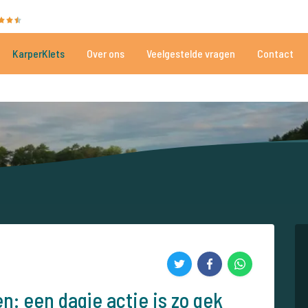
35086 beoordelingen
Heeft u hulp nodig?
Tel.
+
KarperKlets
Over ons
Veelgestelde vragen
Contact
Al meer dan 152.918 tevreden vissers
Voor én door karpervissers
n: een dagje actie is zo gek