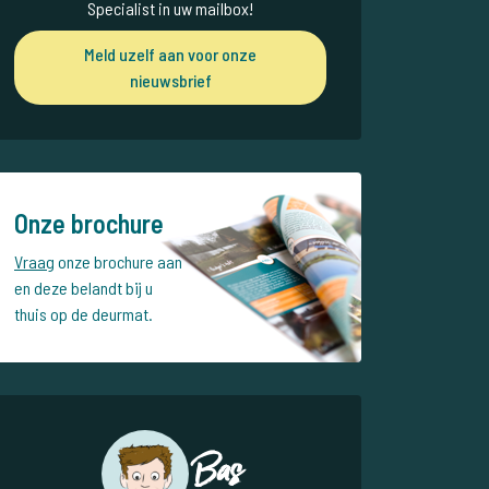
Specialist in uw mailbox!
Meld uzelf aan voor onze
nieuwsbrief
Onze brochure
Vraag
onze brochure aan
en deze belandt bij u
thuis op de deurmat.
Bas