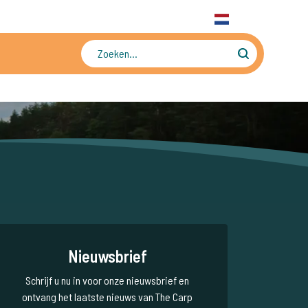
31 6 556 88 912
WhatsApp
+31 6 556 88 912
NL
Tienduizenden foto's en video's
Nieuwsbrief
Schrijf u nu in voor onze nieuwsbrief en
ontvang het laatste nieuws van The Carp