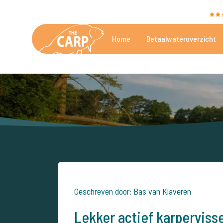
The Carp Specialist wordt beoordeeld met een
9,4
Home
Betaalwateroverzicht
De mooiste betaalwateren
Geschreven door: Bas van Klaveren
Lekker actief karpervisse