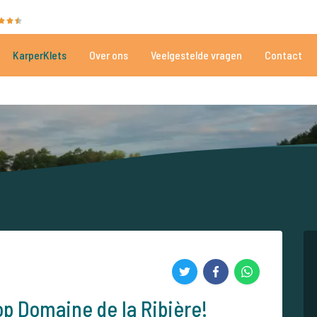
35051 beoordelingen
Heeft u hulp nodig?
Tel.
+
KarperKlets
Over ons
Veelgestelde vragen
Contact
Al meer dan 152.913 tevreden vissers
Voor én door karpervissers
op Domaine de la Ribière!