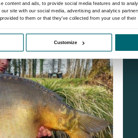
e content and ads, to provide social media features and to analy
of you coming over the next few weeks please be
 our site with our social media, advertising and analytics partn
elf or Michel immediately if you have a fish over 60lb.
 provided to them or that they’ve collected from your use of their
Customize