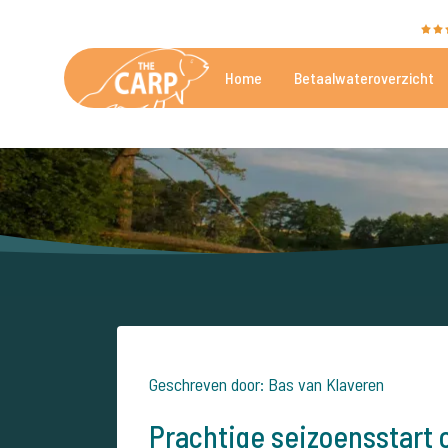
The Carp Specialist wordt beoordeeld met een
9,4
Home
Betaalwateroverzicht
De mooiste betaalwateren
Geschreven door: Bas van Klaveren
Prachtige seizoensstart 