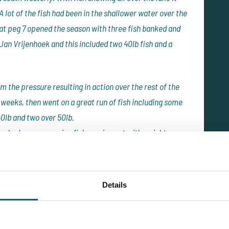
 A lot of the fish had been in the shallower water over the
that peg 7 opened the season with three fish banked and
 Jan Vrijenhoek and this included two 40lb fish and a
 the pressure resulting in action over the rest of the
 weeks, then went on a great run of fish including some
0lb and two over 50lb.
ve had some very nice fish coming out with weights up
tion and, in our view, have been feeding most of the
es they are definitely moving. By rough calculations, we
ver 50lb (to 52.6lb). Not a bad start considering we only
Details
moving off the pressure.
e fully expect Alex to be out over the next three weeks