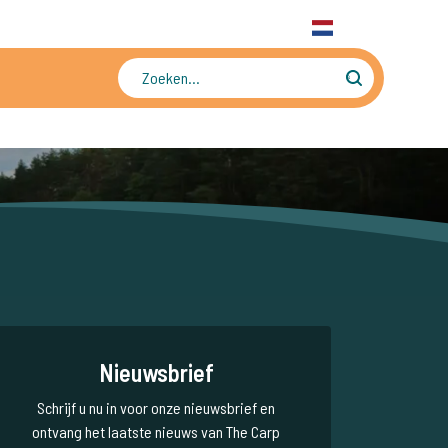
31 6 556 88 912
WhatsApp
+31 6 556 88 912
NL
Tienduizenden foto's en video's
Nieuwsbrief
Schrijf u nu in voor onze nieuwsbrief en
ontvang het laatste nieuws van The Carp