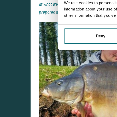
We use cookies to personalis
at what we hope will be a top weight. Those 
information about your use of
prepared and don’t forget to inform either mys
other information that you’ve
Deny