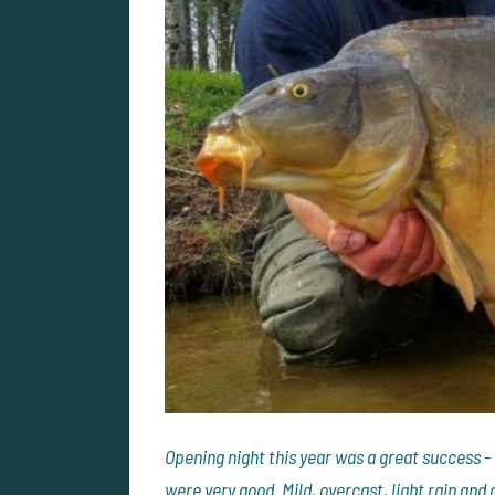
Opening night this year was a great success -
were very good. Mild, overcast, light rain and 