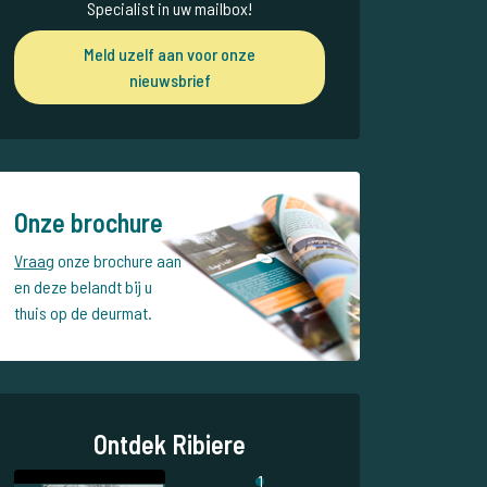
Specialist in uw mailbox!
Meld uzelf aan voor onze
nieuwsbrief
Onze brochure
Vraag
onze brochure aan
en deze belandt bij u
thuis op de deurmat.
Ontdek Ribiere
1