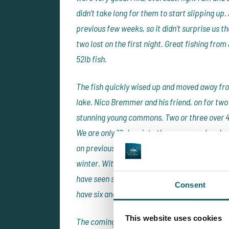
didn’t take long for them to start slipping up.
previous few weeks, so it didn't surprise us 
two lost on the first night. Great fishing from
52lb fish.
The fish quickly wised up and moved away from
lake. Nico Bremmer and his friend, on for two
stunning young commons. Two or three over 4
We are only 10 days into the season and we ha
on previous years. All look in very good condi
winter. With water temperatures over 9 degre
have seen six over 40lb (best 48lb) and three o
Consent
have six anglers on the lake and the fish are 
This website uses cookies
The coming month will see more anglers and w