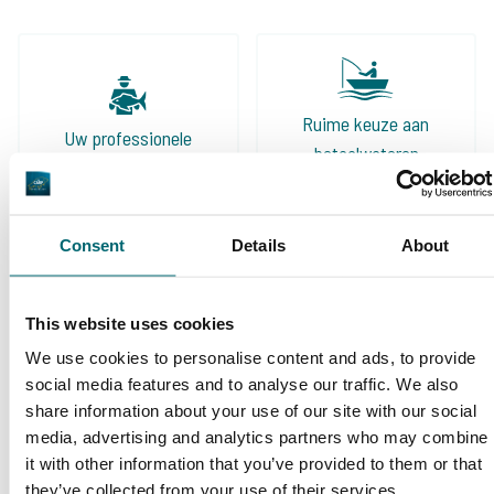
Ruime keuze aan
Uw professionele
betaalwateren
karperreisbureau
Consent
Details
About
This website uses cookies
De grootste
We use cookies to personalise content and ads, to provide
community
Al 152.931 tevreden
social media features and to analyse our traffic. We also
karpervissers
vissers geholpen
share information about your use of our site with our social
media, advertising and analytics partners who may combine
it with other information that you’ve provided to them or that
they’ve collected from your use of their services.