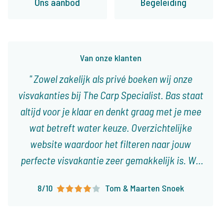
Ons aanbod
Begeleiding
Van onze klanten
Zowel zakelijk als privé boeken wij onze
visvakanties bij The Carp Specialist. Bas staat
altijd voor je klaar en denkt graag met je mee
wat betreft water keuze. Overzichtelijke
website waardoor het filteren naar jouw
perfecte visvakantie zeer gemakkelijk is. Wij
boeken onze visvakanties nu al ruim 10 jaar bij
8/10
Tom & Maarten Snoek
The Carp Specialist en zullen dat zonder
twijfel nog lang blijven doen!