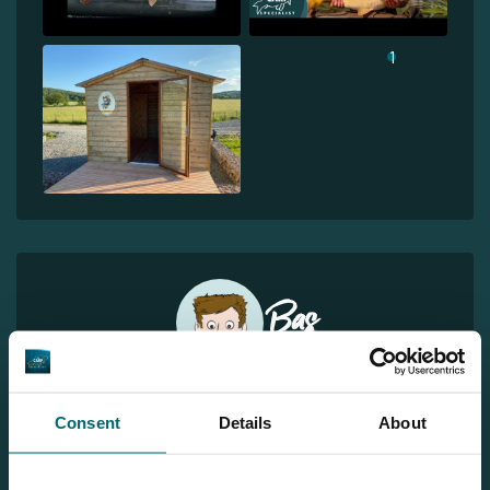
1
Bas
Wilt u meer informatie?
Consent
Details
About
Wilt u meer informatie over dit betaalwater? Neem dan
gerust contact met ons op