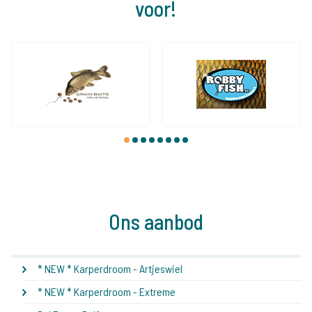
voor!
1
2
3
4
5
6
7
8
Ons aanbod
* NEW * Karperdroom - Artjeswiel
* NEW * Karperdroom - Extreme