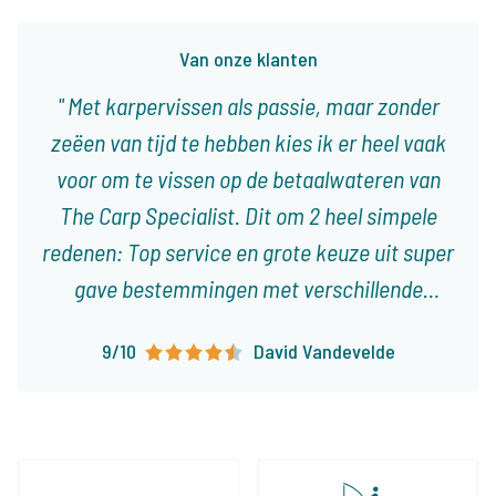
Van onze klanten
Met karpervissen als passie, maar zonder
zeëen van tijd te hebben kies ik er heel vaak
voor om te vissen op de betaalwateren van
The Carp Specialist. Dit om 2 heel simpele
redenen: Top service en grote keuze uit super
gave bestemmingen met verschillende
karakteristieken! Ieder type visser vindt er
9/10
David Vandevelde
visvakanties die op het lijf geschreven zijn!