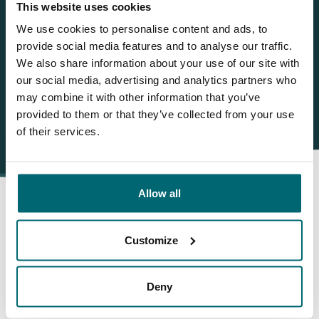
This website uses cookies
NL
+31 344 66 48 06
We use cookies to personalise content and ads, to
info@thecarpspecialist.nl
provide social media features and to analyse our traffic.
We also share information about your use of our site with
WhatsApp
+31 6 556 88 912
our social media, advertising and analytics partners who
may combine it with other information that you’ve
provided to them or that they’ve collected from your use
of their services.
Allow all
Daarom boekt u bij The Carp
Customize
Specialist
Deny
35050 vissers
hebben ons al beoordeeld