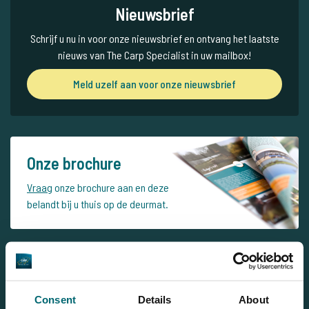
Nieuwsbrief
Schrijf u nu in voor onze nieuwsbrief en ontvang het laatste
nieuws van The Carp Specialist in uw mailbox!
Meld uzelf aan voor onze nieuwsbrief
Onze brochure
Vraag
onze brochure aan en deze
belandt bij u thuis op de deurmat.
Ontdek Jurassik Carpe 1
Consent
Details
About