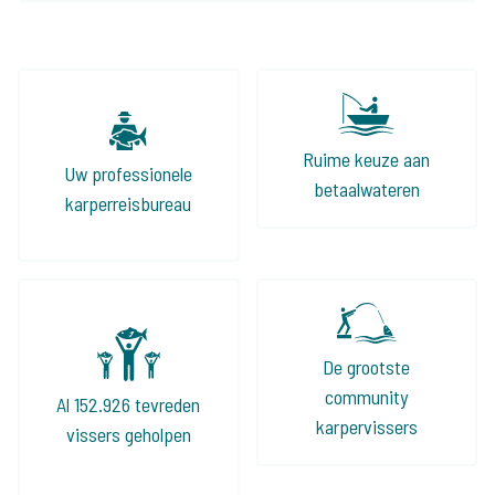
meer nietszeggende wateren af en er komen
mooie voor terug, zowel voor de tent als de
volledig ingerichte huizen aan het water. Ook
het vissen met een groep vind ik geweldig, dit
jaar gaan we zelfs 2 keer op pad met zijn
Ruime keuze aan
Uw professionele
allen!
betaalwateren
karperreisbureau
De grootste
community
Al 152.926 tevreden
karpervissers
vissers geholpen