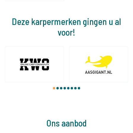
Deze karpermerken gingen u al
voor!
1
2
3
4
5
6
7
8
Ons aanbod