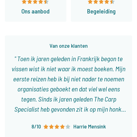
Ons aanbod
Begeleiding
Van onze klanten
Toen ik jaren geleden in Frankrijk begon te
vissen wist ik niet waar ik moest boeken. Mijn
eerste reizen heb ik bij niet nader te noemen
organisaties geboekt en dat viel wel eens
tegen. Sinds ik jaren geleden The Carp
Specialist heb gevonden zit ik op mijn honk,
met 3 tot 4 reizen per jaar weet ik dat het
8/10
Harrie Mensink
altijd goed is of goed komt. Er vallen steeds