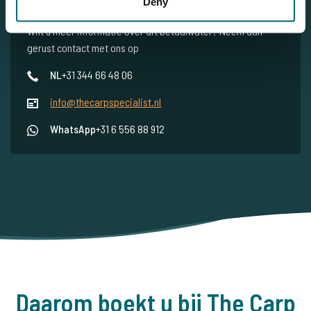
Deny
Wilt u meer informatie?
Wilt u meer informatie over dit betaalwater? Neem dan
gerust contact met ons op
NL
+31 344 66 48 06
info@thecarpspecialist.nl
WhatsApp
+31 6 556 88 912
Daarom boekt u bij The Carp