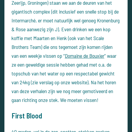
Zeerijp, Groningen) staan we aan de deuren van het
gigantisch complex (dit inclusief een snelle stop bij de
Intermarché, er moet natuurlijk wel genoeg Kronenburg
& Rose aanwezig zijn J).
Even drinken we een kop
koffie met Maarten en Henk (ook van het Scale
Brothers Team) die ons tegemoet zijn komen rijden
van een weekje vissen op “
Domaine de Bouxier
” waar
ze een geweldige sessie hebben gehad met o.a. de
topschub van het water op een respectabel gewicht
van 24kg (zie verslag op onze website).
Na het horen
van deze verhalen zijn we nog meer gemotiveerd en
gaan richting onze stek. We moeten vissen!
First Blood
40 graden, vol in de zon, spotten, stekken zoeken,