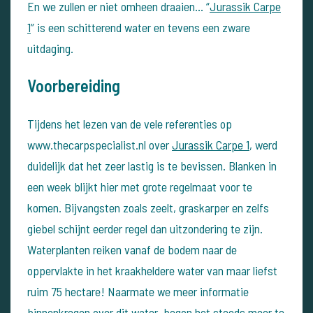
En we zullen er niet omheen draaien… “
Jurassik Carpe
1
” is een schitterend water en tevens een zware
uitdaging.
Voorbereiding
Tijdens het lezen van de vele referenties op
www.thecarpspecialist.nl over
Jurassik Carpe 1
, werd
duidelijk dat het zeer lastig is te bevissen. Blanken in
een week blijkt hier met grote regelmaat voor te
komen.
Bijvangsten zoals zeelt, graskarper en zelfs
giebel schijnt eerder regel dan uitzondering te zijn.
Waterplanten reiken vanaf de bodem naar de
oppervlakte in het kraakheldere water van maar liefst
ruim 75 hectare!
Naarmate we meer informatie
binnenkregen over dit water, begon het steeds meer te