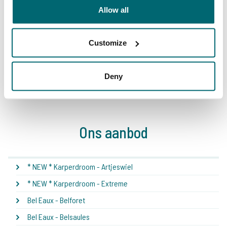
Allow all
Customize
1
2
3
4
5
6
7
8
Deny
Ons aanbod
* NEW * Karperdroom - Artjeswiel
* NEW * Karperdroom - Extreme
Bel Eaux - Belforet
Bel Eaux - Belsaules