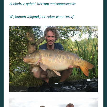
dubbelrun gehad.
Kortom een supersessie!
Wij komen volgend jaar zeker weer terug"