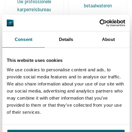
Uw professionele
betaalwateren
karperreisbureau
Consent
Details
About
De grootste
community
This website uses cookies
Al 152.926 tevreden
karpervissers
We use cookies to personalise content and ads, to
vissers geholpen
provide social media features and to analyse our traffic.
We also share information about your use of our site with
our social media, advertising and analytics partners who
may combine it with other information that you’ve
provided to them or that they’ve collected from your use
Deze karpermerken gingen u al
of their services.
voor!