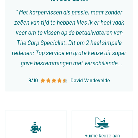
Met karpervissen als passie, maar zonder
zeëen van tijd te hebben kies ik er heel vaak
voor om te vissen op de betaalwateren van
The Carp Specialist. Dit om 2 heel simpele
redenen: Top service en grote keuze uit super
gave bestemmingen met verschillende
karakteristieken! Ieder type visser vindt er
9/10
David Vandevelde
visvakanties die op het lijf geschreven zijn!
Ruime keuze aan