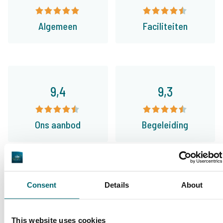
Algemeen
Faciliteiten
9,4
9,3
Ons aanbod
Begeleiding
Van onze klanten
Consent
Details
About
Ik vis nu 24 jaar op betaalwateren in
Frankrijk en boek de laatste 12 jaar veelal bij
This website uses cookies