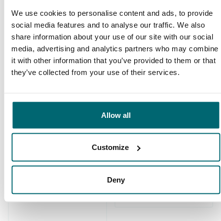
The Carp Specialist. Prima geregeld en Bas
We use cookies to personalise content and ads, to provide
social media features and to analyse our traffic. We also
geeft je een goed en eerlijk advies. Mijn vrouw
share information about your use of our site with our social
en ik vinden toch wel dat ze de betere
media, advertising and analytics partners who may combine
wateren aanbieden!
it with other information that you’ve provided to them or that
they’ve collected from your use of their services.
8/10
Ada & Dick van Gemert
Allow all
Customize
Ruime keuze aan
Deny
Uw professionele
betaalwateren
karperreisbureau