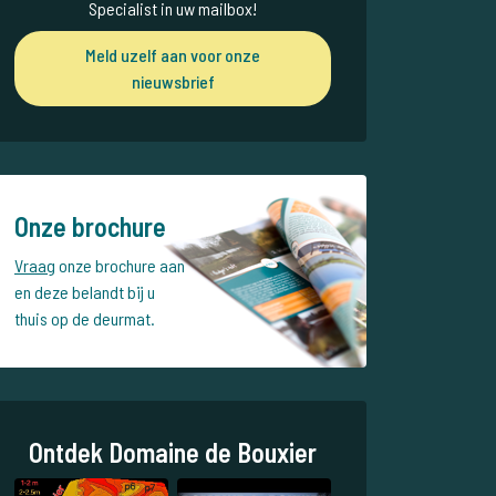
Specialist in uw mailbox!
Meld uzelf aan voor onze
nieuwsbrief
Onze brochure
Vraag
onze brochure aan
en deze belandt bij u
thuis op de deurmat.
Ontdek Domaine de Bouxier