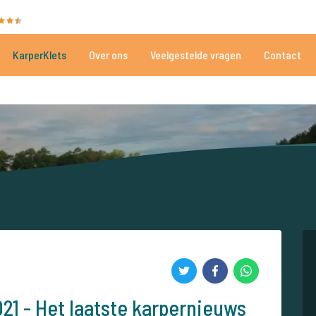
35086 beoordelingen
Heeft u hulp nodig?
Tel.
+
KarperKlets
Over ons
Veelgestelde vragen
Contact
Al meer dan 152.926 tevreden vissers
Voor én door karpervissers
021 - Het laatste karpernieuws