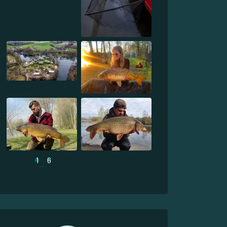
1
6
...