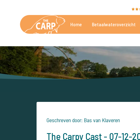
The Carp Specialist wordt beoordeeld met een
9,4
Home
Betaalwateroverzicht
De mooiste betaalwateren
Geschreven door: Bas van Klaveren
The Carpy Cast - 07-12-2