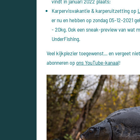
vindt in januari 2022 plaats;
Karpervisvakantie & karperuitzetting op
L
er nu en hebben op zondag 05-12-2021 geh
- 20kg. Ook een sneak-preview van wat m
UnderFishing.
Veel kijkplezier toegewenst... en vergeet ni
abonneren op
ons YouTube-kanaal
!