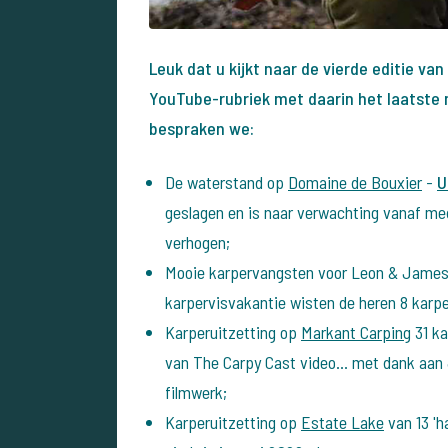
Leuk dat u kijkt naar de vierde editie va
YouTube-rubriek met daarin het laatste 
bespraken we:
De waterstand op
Domaine de Bouxier
-
U
geslagen en is naar verwachting vanaf med
verhogen;
Mooie karpervangsten voor Leon & Jame
karpervisvakantie wisten de heren 8 karpe
Karperuitzetting op
Markant Carping
31 ka
van The Carpy Cast video... met dank aa
filmwerk;
Karperuitzetting op
Estate Lake
van 13 'h