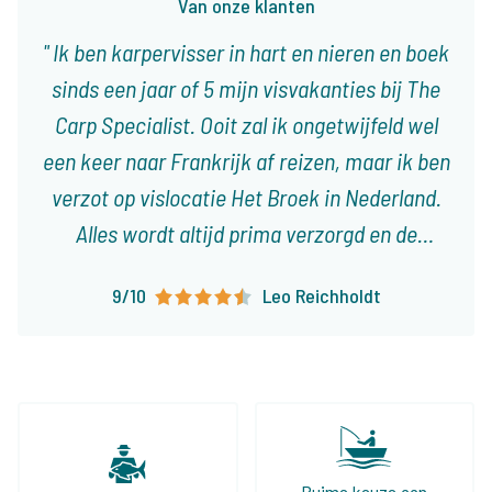
Van onze klanten
Ik ben karpervisser in hart en nieren en boek
sinds een jaar of 5 mijn visvakanties bij The
Carp Specialist. Ooit zal ik ongetwijfeld wel
een keer naar Frankrijk af reizen, maar ik ben
verzot op vislocatie Het Broek in Nederland.
Alles wordt altijd prima verzorgd en de
reisdocumenten zijn ruim op tijd en zeer
9/10
Leo Reichholdt
overzichtelijk. Er staan al weer verschillende
trips in de planning en ik kijk er enorm naar
uit!
Ruime keuze aan