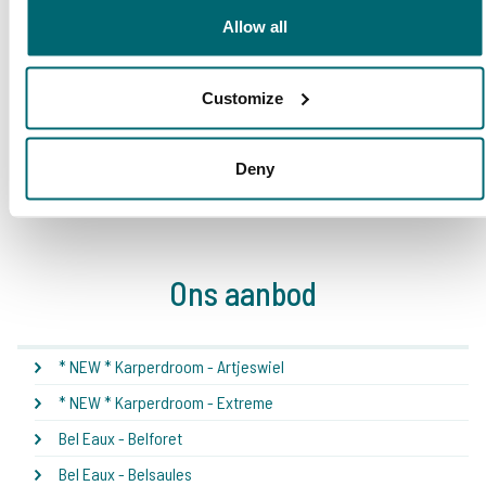
Allow all
Customize
1
2
3
4
5
6
7
8
Deny
Ons aanbod
* NEW * Karperdroom - Artjeswiel
* NEW * Karperdroom - Extreme
Bel Eaux - Belforet
Bel Eaux - Belsaules