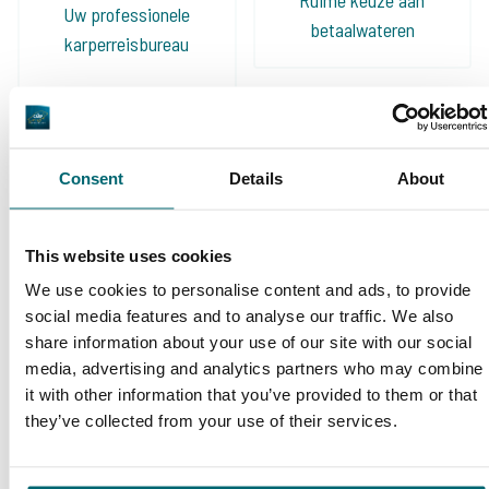
Uw professionele
betaalwateren
karperreisbureau
Consent
Details
About
De grootste
community
Al 152.937 tevreden
This website uses cookies
karpervissers
vissers geholpen
We use cookies to personalise content and ads, to provide
social media features and to analyse our traffic. We also
share information about your use of our site with our social
media, advertising and analytics partners who may combine
it with other information that you’ve provided to them or that
Deze karpermerken gingen u al
they’ve collected from your use of their services.
voor!