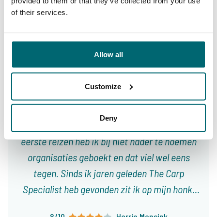
9,4
9,3
provided to them or that they’ve collected from your use
of their services.
Ons aanbod
Begeleiding
Allow all
Customize
Van onze klanten
Toen ik jaren geleden in Frankrijk begon te
Deny
vissen wist ik niet waar ik moest boeken. Mijn
eerste reizen heb ik bij niet nader te noemen
organisaties geboekt en dat viel wel eens
tegen. Sinds ik jaren geleden The Carp
Specialist heb gevonden zit ik op mijn honk,
met 3 tot 4 reizen per jaar weet ik dat het
8/10
Harrie Mensink