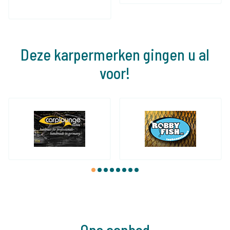
Deze karpermerken gingen u al
voor!
1
2
3
4
5
6
7
8
Ons aanbod