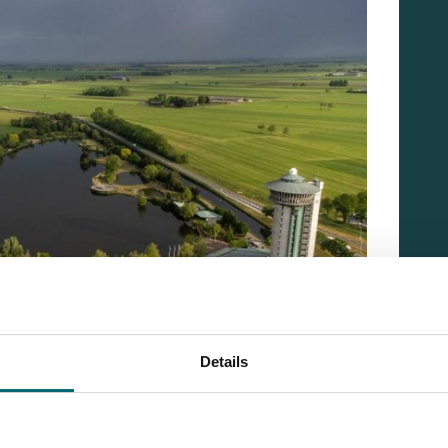
Details
ilo-Marke
en Freitag und Samstag abspielte, ging über jede Erwartung
seinem Sohn 15 Karpfen, einer schöner als der andere.