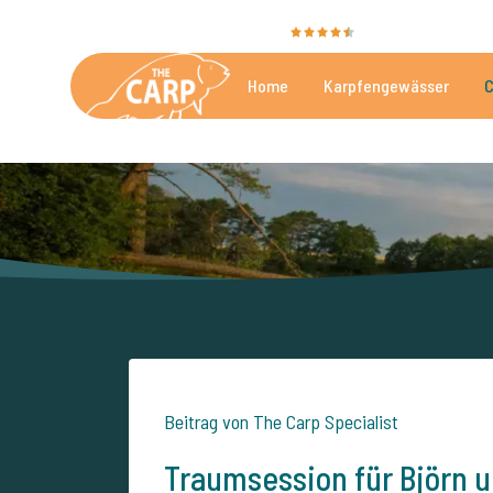
Sie bewerten uns mit
9,4
35081 Bewertungen
Home
Karpfengewässer
C
Die besten kommerzielle
Beitrag von The Carp Specialist
Traumsession für Björn 