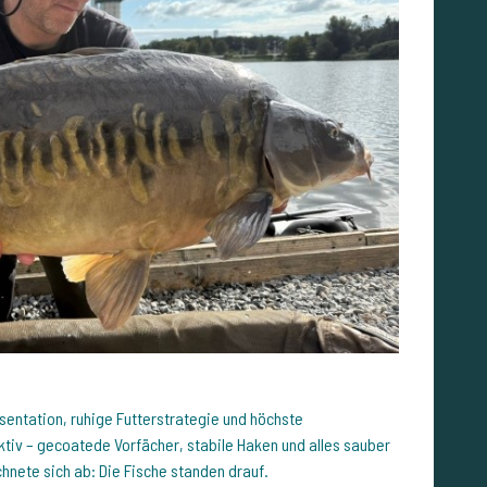
sentation, ruhige Futterstrategie und höchste
tiv – gecoatede Vorfächer, stabile Haken und alles sauber
hnete sich ab: Die Fische standen drauf.