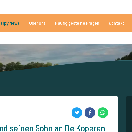
Brauchen Sie Hilfe?
Tel.
arpy News
Über uns
Häufig gestellte Fragen
Kontakt
n Seen
Mehr als 152.917 zufriedene Angler
Von und für Karpfenan
und seinen Sohn an De Koperen