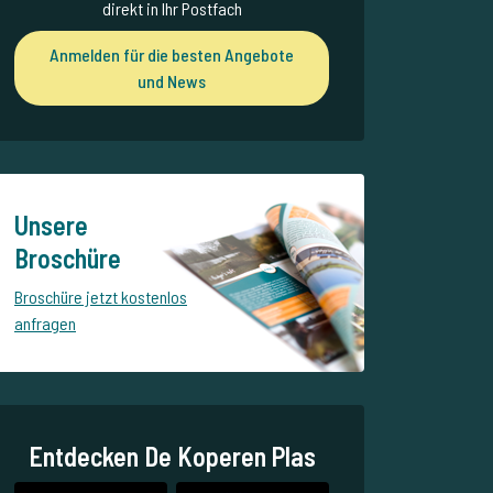
direkt in Ihr Postfach
Anmelden für die besten Angebote
und News
Unsere
Broschüre
Broschüre jetzt kostenlos
anfragen
Entdecken De Koperen Plas