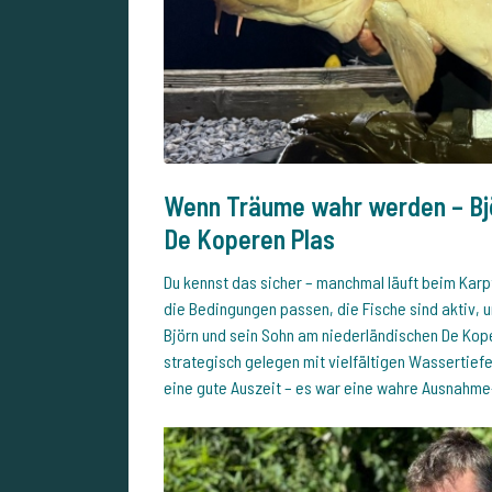
Wenn Träume wahr werden – Bj
De Koperen Plas
Du kennst das sicher – manchmal läuft beim Karp
die Bedingungen passen, die Fische sind aktiv, u
Björn und sein Sohn am niederländischen De Koper
strategisch gelegen mit vielfältigen Wassertiefe
eine gute Auszeit – es war eine wahre Ausnahme