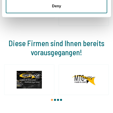
Schon 152.929
Von und für
Deny
zufriedene Angler
Karpfenangler
Diese Firmen sind Ihnen bereits
vorausgegangen!
1
2
3
4