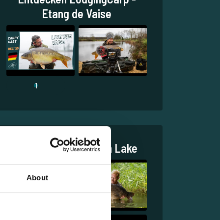
Etang de Vaise
1
Entdecken Carpfarm Lake
About