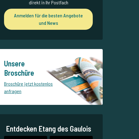
direkt in Ihr Postfach
Anmelden für die besten Angebote
und News
Unsere
Broschüre
Broschüre jetzt kostenlos
anfragen
Entdecken Etang des Gaulois