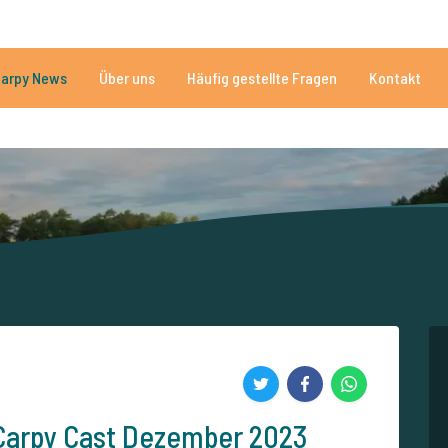
n
Brauchen Sie Hilfe?
Tel.
arpy News
Über uns
Häufig gestellte Fragen
Kontakt
n Seen
Mehr als 152.863 zufriedene Angler
Von und für Karpfenan
 Carpy Cast Dezember 2023