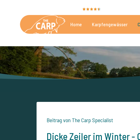
Sie bewerten uns mit
9,4
35020 Bewertunge
Home
Karpfengewässer
C
Die besten kommerzielle
Beitrag von The Carp Specialist
Dicke Zeiler im Winter -