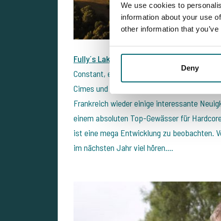
We use cookies to personalis
information about your use of
other information that you’ve
Fully´s Lake
,
Grandes Cimes
&
Etang Ilot
:
Deny
Constant, einer unserer jüngsten Seebesitz
Cimes und vom Etang Ilot macht einen 1A Jo
Frankreich wieder einige interessante Neuig
einem absoluten Top-Gewässer für Hardcore
ist eine mega Entwicklung zu beobachten. 
im nächsten Jahr viel hören....