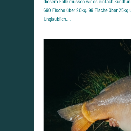
diesem Falle müssen wir es einfach kundtun
680 Fische über 20kg, 98 Fische über 25kg 
Unglaublich....