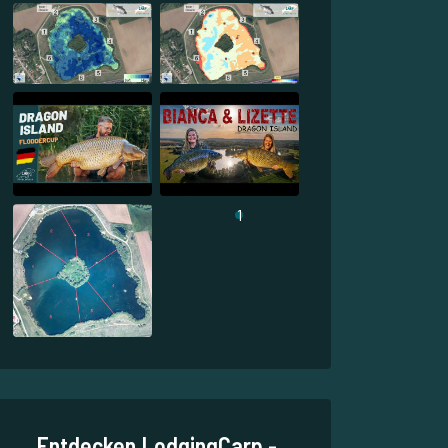
1
Entdecken LodgingCarp -