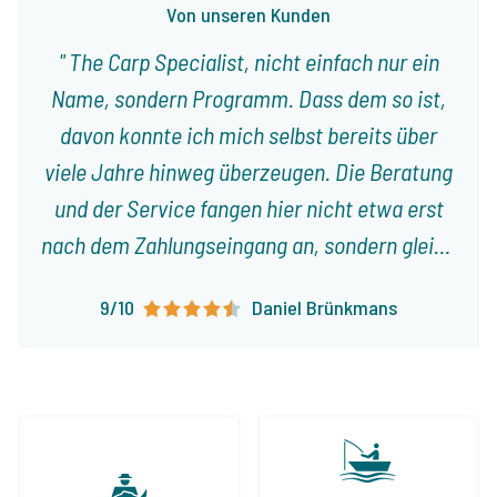
Von unseren Kunden
The Carp Specialist, nicht einfach nur ein
Name, sondern Programm. Dass dem so ist,
davon konnte ich mich selbst bereits über
viele Jahre hinweg überzeugen. Die Beratung
und der Service fangen hier nicht etwa erst
nach dem Zahlungseingang an, sondern gleich
vom ersten Gespräch an. Jeroen nimmt sich
9/10
Daniel Brünkmans
immer viel Zeit für uns, beriet bei der – der
Jahreszeit entsprechenden – Wahl des
Gewässers sowie bei der Auswahl der
optimalsten Angelstellen. Das Buchen geht
immer unkompliziert und ist reine Formsache.