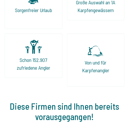
Hier bekommt man eine ehrliche Beratung!
Große Auswahl an 1A
Auch dieses Jahr fahren wir wieder über The
Sorgenfreier Urlaub
Karpfengewässern
Carp Specialist in Angelurlaub.
Schon 152.907
Von und für
zufriedene Angler
Karpfenangler
Diese Firmen sind Ihnen bereits
vorausgegangen!