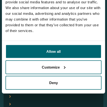
Jeroen
provide social media features and to analyse our traffic.
We also share information about your use of our site with
our social media, advertising and analytics partners who
Sie möchten weitere Informationen?
may combine it with other information that you’ve
provided to them or that they’ve collected from your use
Brauchen Sie weitere Informationen über diesen See? Wir
of their services.
helfen gerne weiter
Tel.
+31 655 191 755
info@thecarpspecialist.de
Allow all
WhatsApp:
+31 6 5519 1755
Customize
Deny
Neueste Beiträge