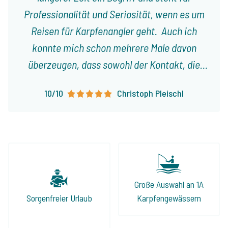
Professionalität und Seriosität, wenn es um
Reisen für Karpfenangler geht. Auch ich
konnte mich schon mehrere Male davon
überzeugen, dass sowohl der Kontakt, die
Planung, als auch die Organisation einer Reise
10/10
Christoph Pleischl
an einen See aus dem Programm durch
Jeroen tadel- und reibungslos geklappt
haben. Man fühlte sich stets gut sowie ehrlich
beraten und auch die angebotenen Seen
halten, was sie laut Internetseite
versprechen. Wenn Ihr also auf der Suche
Große Auswahl an 1A
nach einem perfekten Angelurlaub seid, ist
Sorgenfreier Urlaub
Karpfengewässern
Jeroen und The Carp Specialist die beste