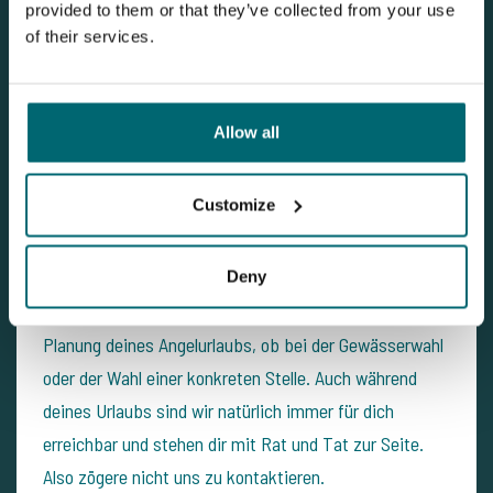
provided to them or that they’ve collected from your use
of their services.
Allow all
Customize
Natürlich war dies nur ein kleiner Ausschnitt aus den
Gewässern in unserem Programm und wir sind uns
sicher, dass für jeden ein passendes Reiseziel
Deny
vorhanden ist. Gerne unterstützen wir dich bei der
Planung deines Angelurlaubs, ob bei der Gewässerwahl
oder der Wahl einer konkreten Stelle. Auch während
deines Urlaubs sind wir natürlich immer für dich
erreichbar und stehen dir mit Rat und Tat zur Seite.
Also zögere nicht uns zu kontaktieren.