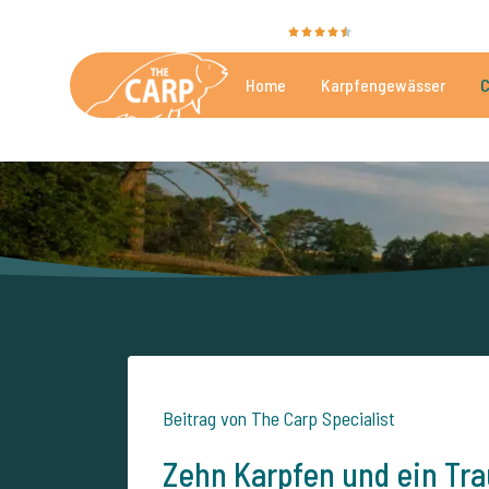
Sie bewerten uns mit
9,4
35106 Bewertungen
Home
Karpfengewässer
C
Die besten kommerzielle
Beitrag von The Carp Specialist
Zehn Karpfen und ein T