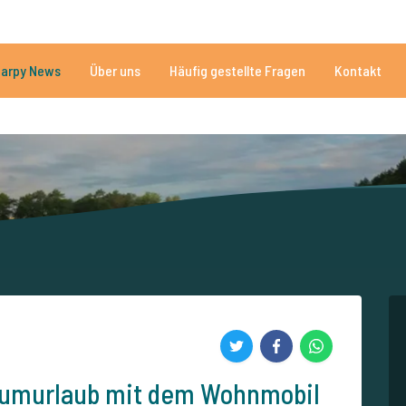
Brauchen Sie Hilfe?
Tel.
arpy News
Über uns
Häufig gestellte Fragen
Kontakt
n Seen
Mehr als 152.931 zufriedene Angler
Von und für Karpfenan
raumurlaub mit dem Wohnmobil