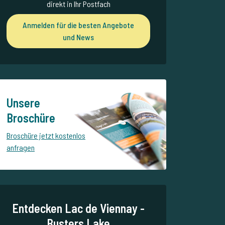
direkt in Ihr Postfach
Anmelden für die besten Angebote
und News
Unsere
Broschüre
Broschüre jetzt kostenlos
anfragen
Entdecken Lac de Viennay -
Busters Lake