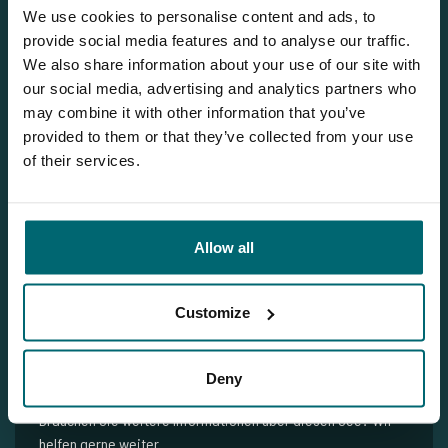
We use cookies to personalise content and ads, to
provide social media features and to analyse our traffic.
We also share information about your use of our site with
1
our social media, advertising and analytics partners who
may combine it with other information that you’ve
provided to them or that they’ve collected from your use
of their services.
Allow all
Jeroen
Customize
Deny
Sie möchten weitere Informationen?
Brauchen Sie weitere Informationen über diesen See? Wir
helfen gerne weiter