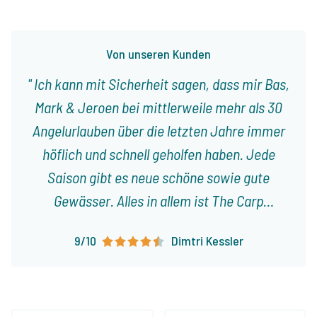
Von unseren Kunden
Ich kann mit Sicherheit sagen, dass mir Bas,
Mark & Jeroen bei mittlerweile mehr als 30
Angelurlauben über die letzten Jahre immer
höflich und schnell geholfen haben. Jede
Saison gibt es neue schöne sowie gute
Gewässer. Alles in allem ist The Carp
Specialist eine zuverlässige und
9/10
Dimtri Kessler
vertrauenswürdige Firma, bei der ich immer
wieder gerne buche.