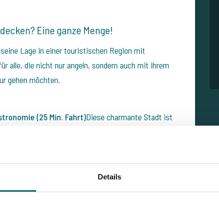
tdecken? Eine ganze Menge!
eine Lage in einer touristischen Region mit
ür alle, die nicht nur angeln, sondern auch mit ihrem
our gehen möchten.
stronomie (25 Min. Fahrt)
Diese charmante Stadt ist
. Schlendern Sie durch die Altstadt, besichtigen Sie
sich ein gutes Glas Wein auf einer Terrasse.
Details
stilvoll, lokal und kulinarisch auf höchstem Niveau
n verbliebenen osmanischen Bauwerke in Ungarn