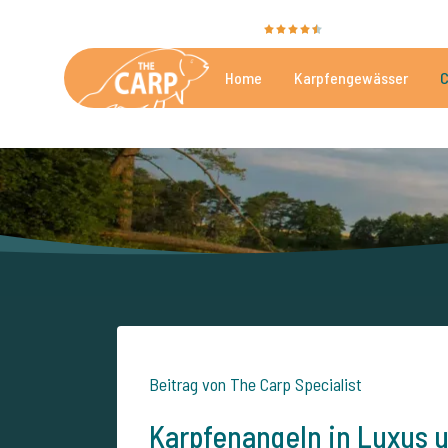
Sie bewerten uns mit
9,4
35040 Bewertunge
Home
Karpfengewässer
C
Die besten kommerzielle
Beitrag von The Carp Specialist
Karpfenangeln in Luxus 