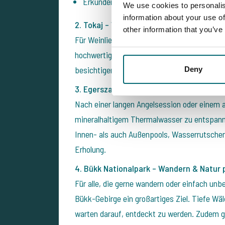
Erkunden Sie die gemütliche Fußgängerzo
We use cookies to personalis
information about your use of
2. Tokaj – Weltberühmte Weinregion (1 St
other information that you’ve
Für Weinliebhaber ist ein Besuch in Tokaj ei
hochwertigen, süßen Weißweine. Hier können
besichtigen oder einfach die malerische Lan
Deny
3. Egerszalók Thermalbad – Entspannung i
Nach einer langen Angelsession oder einem a
mineralhaltigem Thermalwasser zu entspann
Innen- als auch Außenpools, Wasserrutschen 
Erholung.
4. Bükk Nationalpark – Wandern & Natur p
Für alle, die gerne wandern oder einfach un
Bükk-Gebirge ein großartiges Ziel. Tiefe Wä
warten darauf, entdeckt zu werden. Zudem gi