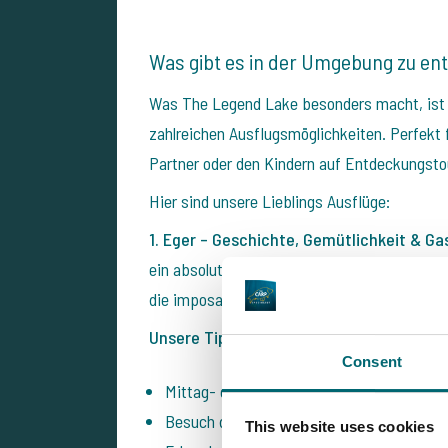
Was gibt es in der Umgebung zu en
Was The Legend Lake besonders macht, ist s
zahlreichen Ausflugsmöglichkeiten. Perfekt f
Partner oder den Kindern auf Entdeckungst
Hier sind unsere Lieblings Ausflüge:
1. Eger – Geschichte, Gemütlichkeit & Ga
ein absolutes Muss während Ihres Aufenthalts
die imposante Burg von Eger und gönnen Sie 
Unsere Tipps:
Consent
Mittag- oder Abendessen im Bistro Macok: 
Besuch des Minaretts – eines der wenige
This website uses cookies