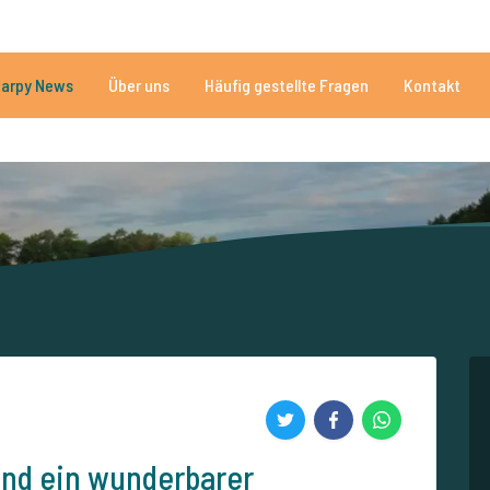
n
Brauchen Sie Hilfe?
Tel.
arpy News
Über uns
Häufig gestellte Fragen
Kontakt
n Seen
Mehr als 152.907 zufriedene Angler
Von und für Karpfenan
und ein wunderbarer