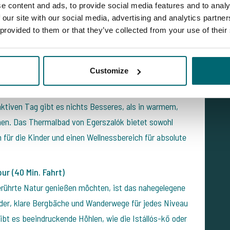
ne mit Geschäften, Cafés und Eisdielen
e content and ads, to provide social media features and to analy
 our site with our social media, advertising and analytics partn
d. Fahrt)
 provided to them or that they’ve collected from your use of their
n absolutes Highlight. Diese Region ist bekannt für ihre
 Sie an Weinverkostungen teilnehmen, Weinkeller
dschaft genießen.
Customize
n heißen Quellen (30 Min. Fahrt)
ktiven Tag gibt es nichts Besseres, als in warmem,
en. Das Thermalbad von Egerszalók bietet sowohl
für die Kinder und einen Wellnessbereich für absolute
ur (40 Min. Fahrt)
berührte Natur genießen möchten, ist das nahegelegene
lder, klare Bergbäche und Wanderwege für jedes Niveau
bt es beeindruckende Höhlen, wie die Istállós-kő oder