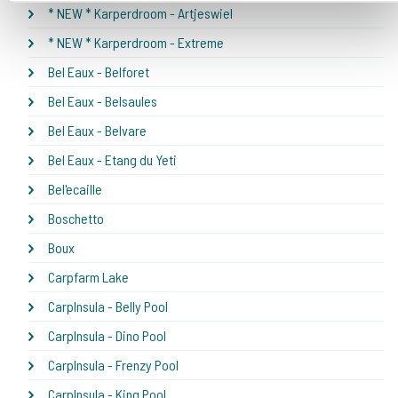
* NEW * Karperdroom - Artjeswiel
* NEW * Karperdroom - Extreme
Bel Eaux - Belforet
Bel Eaux - Belsaules
Bel Eaux - Belvare
Bel Eaux - Etang du Yeti
Bel'ecaille
Boschetto
Boux
Carpfarm Lake
CarpInsula - Belly Pool
CarpInsula - Dino Pool
CarpInsula - Frenzy Pool
CarpInsula - King Pool