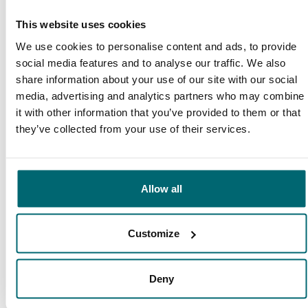
This website uses cookies
Diese Firmen sind Ihnen bereits
We use cookies to personalise content and ads, to provide
vorausgegangen!
social media features and to analyse our traffic. We also
share information about your use of our site with our social
media, advertising and analytics partners who may combine
it with other information that you’ve provided to them or that
they’ve collected from your use of their services.
Allow all
1
2
3
4
Customize
Unser Angebot
Deny