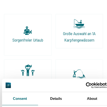
Große Auswahl an 1A
Sorgenfreier Urlaub
Karpfengewässern
Schon 152.874
Von und für
zufriedene Angler
Karpfenangler
Consent
Details
About