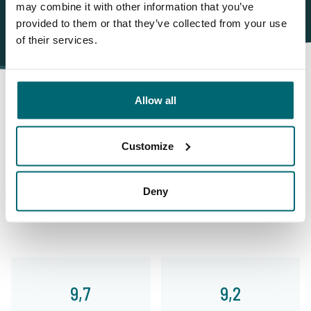
may combine it with other information that you’ve
provided to them or that they’ve collected from your use
of their services.
Allow all
Darum buchen Sie bei The
Customize
Carp Specialist
Deny
35009 Angler
haben uns bereits bewertet
9,7
9,2