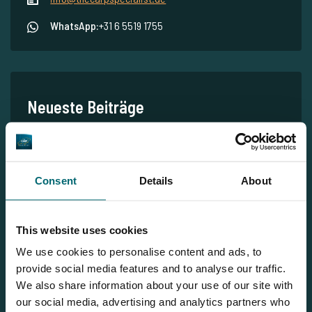
WhatsApp:
+31 6 5519 1755
Neueste Beiträge
Vissen bij Anna: Luxuriöses Karpfenangeln mit Ferienhaus
und Action in den Niederlanden – Wen nehmen Sie mit?!
Alltag aus. Erholung an. Ein Wochenende bei Vissen bij Anna!
Consent
Details
About
Karpfenangeln am niederländischen Vissen bij Anna (Angeln
bei Anna) mit Jan & Deborah!
This website uses cookies
Große Verbesserungen am Hidden Carp Lake!
We use cookies to personalise content and ads, to
provide social media features and to analyse our traffic.
Gewaltiger Besatz am Hidden Carp Lake
We also share information about your use of our site with
our social media, advertising and analytics partners who