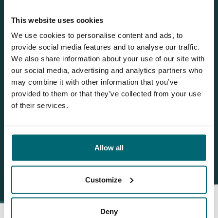
Jeroen
This website uses cookies
We use cookies to personalise content and ads, to
Sie möchten weitere Informationen?
provide social media features and to analyse our traffic.
Brauchen Sie weitere Informationen über diesen See? Wir
We also share information about your use of our site with
helfen gerne weiter
our social media, advertising and analytics partners who
may combine it with other information that you’ve
Tel.
+31 655 191 755
provided to them or that they’ve collected from your use
of their services.
info@thecarpspecialist.de
WhatsApp:
+31 6 5519 1755
Allow all
Customize
Deny