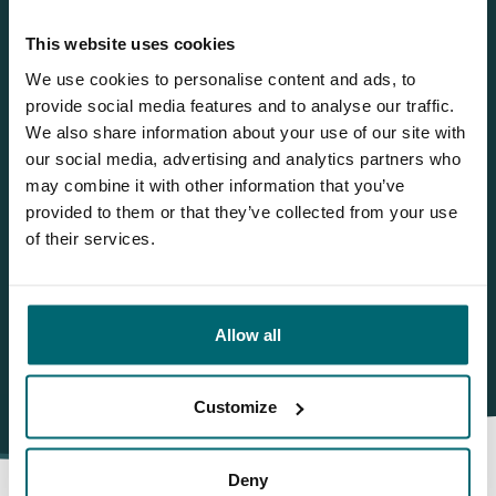
Jeroen
This website uses cookies
We use cookies to personalise content and ads, to
Sie möchten weitere Informationen?
provide social media features and to analyse our traffic.
Brauchen Sie weitere Informationen über diesen See? Wir
We also share information about your use of our site with
helfen gerne weiter
our social media, advertising and analytics partners who
may combine it with other information that you’ve
Tel.
+31 655 191 755
provided to them or that they’ve collected from your use
of their services.
info@thecarpspecialist.de
WhatsApp:
+31 6 5519 1755
Allow all
Customize
Deny