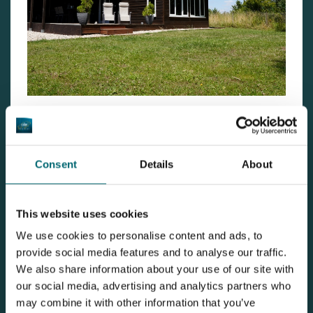
Jetzt Dragon Island neu erleben
Du willst selbst sehen, was sich alles getan hat? Den neuen
Consent
Details
About
Shop besuchen, den Fischbestand erkunden, mit Dimitri
plaudern und einfach ein paar entspannte Tage voller Natur,
Ruhe und Adrenalin am Wasser genießen? Dann wirf einen
This website uses cookies
Blick auf die
Dragon Island Gewässerseite
bei The Carp
Specialist, stöbere durch weitere
Carpy-News-Artikel
und
We use cookies to personalise content and ads, to
lass Dich inspirieren.
provide social media features and to analyse our traffic.
Wenn Du Fragen hast oder direkt buchen möchtest – das
We also share information about your use of our site with
Team von The Carp Specialist ist für Dich da. Persönlich,
our social media, advertising and analytics partners who
schnell und mit echter Leidenschaft für Deinen perfekten
may combine it with other information that you’ve