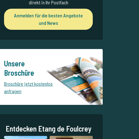
direkt in Ihr Postfach
Anmelden für die besten Angebote
und News
Unsere
Broschüre
Broschüre jetzt kostenlos
anfragen
Entdecken Etang de Foulcrey