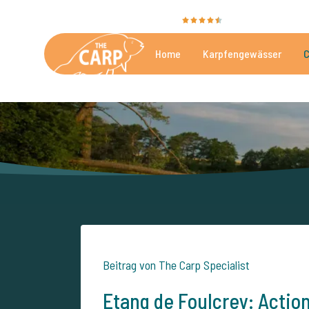
Sie bewerten uns mit
9,4
35040 Bewertunge
Home
Karpfengewässer
C
Die besten kommerzielle
Beitrag von The Carp Specialist
Etang de Foulcrey: Actio