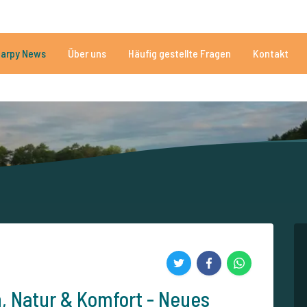
n
Brauchen Sie Hilfe?
Tel.
arpy News
Über uns
Häufig gestellte Fragen
Kontakt
n Seen
Mehr als 152.907 zufriedene Angler
Von und für Karpfenan
n, Natur & Komfort - Neues