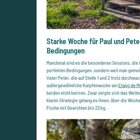
Starke Woche für Paul und Pete
Bedingungen
Manchmal sind es die besonderen Sessions, die 
perfekten Bedingungen, sondern weil man gemei
Vater Peter, die auf Stelle 1 und 2 trotz durch
außergewöhnliche Karpfenwoche am
Etang de M
beiden nicht beirren. Zwar zeigte sich das Wette
klaren Strategie gelang es ihnen, über die Woch
Fische mit Gewichten bis 22 kg.