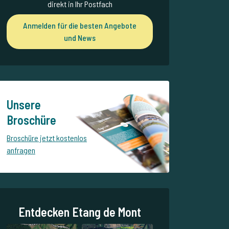
direkt in Ihr Postfach
Anmelden für die besten Angebote
und News
Unsere
Broschüre
Broschüre jetzt kostenlos
anfragen
Entdecken Etang de Mont