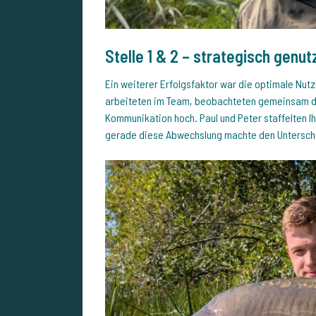
Stelle 1 & 2 – strategisch genut
Ein weiterer Erfolgsfaktor war die optimale Nut
arbeiteten im Team, beobachteten gemeinsam das
Kommunikation hoch. Paul und Peter staffelten I
gerade diese Abwechslung machte den Untersch