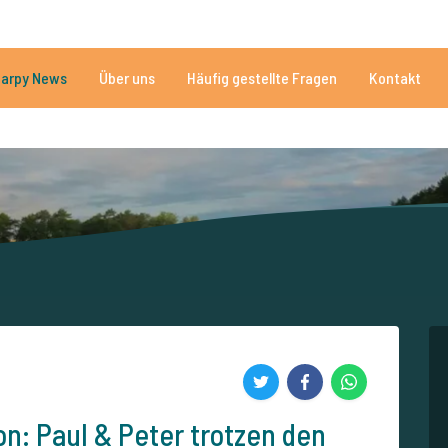
n
Brauchen Sie Hilfe?
Tel.
arpy News
Über uns
Häufig gestellte Fragen
Kontakt
n Seen
Mehr als 152.907 zufriedene Angler
Von und für Karpfenan
n: Paul & Peter trotzen den