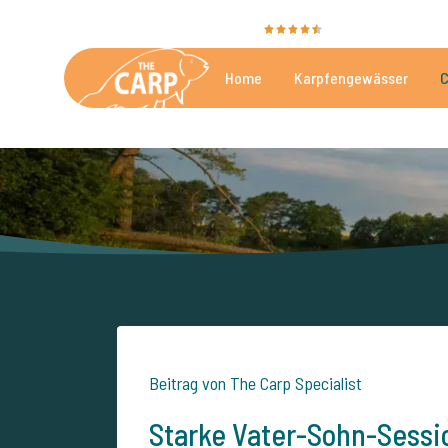
Sie bewerten uns mit
9,4
35040 Bewertunge
Home
Karpfengewässer
C
Die besten kommerzielle
Beitrag von The Carp Specialist
Starke Vater-Sohn-Sessio