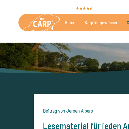
Sie bewerten uns mit
9,4
35106 Bewertungen
Home
Karpfengewässer
C
Die besten kommerzielle
Beitrag von Jeroen Albers
Lesematerial für jeden An