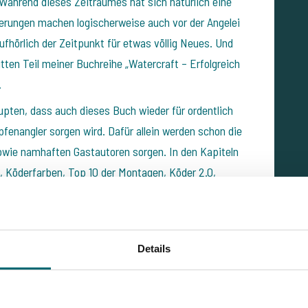
Während dieses Zeitraumes hat sich natürlich eine
erungen machen logischerweise auch vor der Angelei
fhörlich der Zeitpunkt für etwas völlig Neues. Und
ten Teil meiner Buchreihe „Watercraft – Erfolgreich
.
pten, dass auch dieses Buch wieder für ordentlich
fenangler sorgen wird. Dafür allein werden schon die
owie namhaften Gastautoren sorgen. In den Kapiteln
e, Köderfarben, Top 10 der Montagen, Köder 2.0,
 mit ihren Erfahrungen und Beobachtungen absolut zu
Details