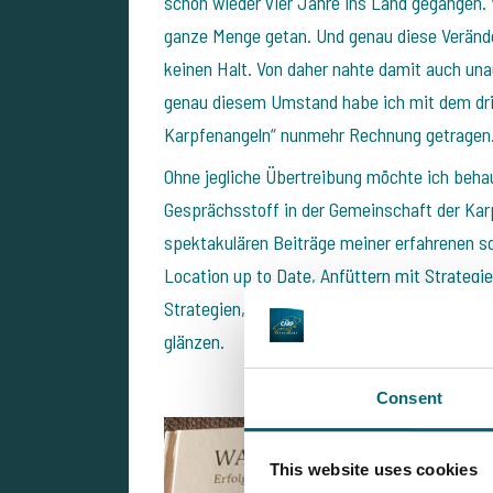
schon wieder vier Jahre ins Land gegangen. 
ganze Menge getan. Und genau diese Veränd
keinen Halt. Von daher nahte damit auch unau
genau diesem Umstand habe ich mit dem drit
Karpfenangeln“ nunmehr Rechnung getragen
Ohne jegliche Übertreibung möchte ich behau
Gesprächsstoff in der Gemeinschaft der Karp
spektakulären Beiträge meiner erfahrenen s
Location up to Date, Anfüttern mit Strategi
Strategien, Storys etc. wissen diese Jungs
glänzen.
Consent
This website uses cookies