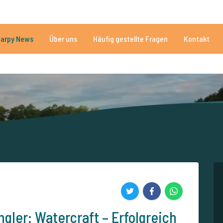
Brauchen Sie Hilfe?
Tel.
arpy News
Über uns
Häufig gestellte Fragen
Kontakt
n Seen
Mehr als 152.931 zufriedene Angler
Von und für Karpfenan
gler: Watercraft – Erfolgreich