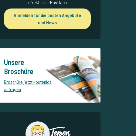
direkt in Ihr Postfach
Anmelden für die besten Angebote
und News
Unsere
Broschüre
Broschüre jetzt kostenlos
anfragen
Jeroen