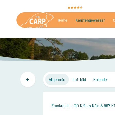
Sie bewerten uns mit
9,4
35081 Bewertungen
Home
Karpfengewässer
C
Die besten kommerzielle
Allgemein
Luftbild
Kalender
Frankreich - 910 KM ab Köln & 967 K