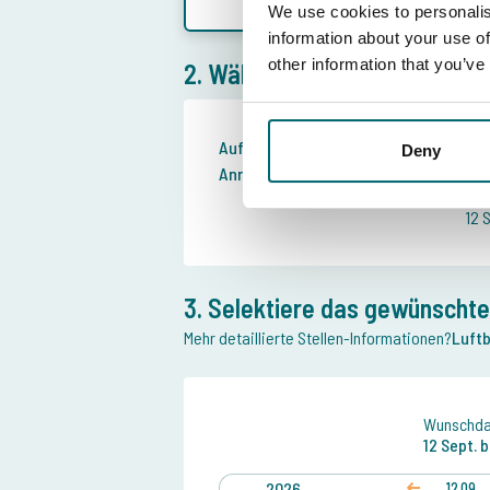
We use cookies to personalis
information about your use of
other information that you’ve
2. Wählen Sie die gewünscht
Aufenthalt:
Wo
Deny
Anreisedatum:
12
12 
3. Selektiere das gewünschte
Mehr detaillierte Stellen-Informationen?
Luftb
Wunschda
12 Sept.
b
2026
12.09