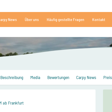
Brauchen Sie Hilfe?
Tel.
arpy News
Über uns
Häufig gestellte Fragen
Kontakt
n Seen
Mehr als 152.918 zufriedene Angler
Von und für Karpfenan
Beschreibung
Media
Bewertungen
Carpy News
Preis
M ab Frankfurt