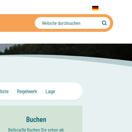
+31 655 191 755
WhatsApp:
+31 6 5519 1755
DE
gler
Sorgenfreier Urlaub
liste
Regelwerk
Lage
Buchen
Bel'ecaille Buchen Sie schon ab