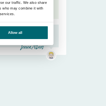
Bitte selektieren Sie eine
se our traffic. We also share
Stelle und Datum
.
ers who may combine it with
 services.
The Carp Specialist App
Allow all
herunterladen
Alles organisiert für
deinen Angelurlaub
Jeroen Albers