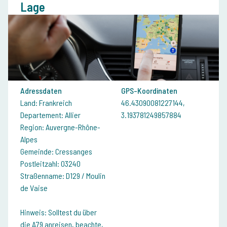
Lage
Adressdaten
GPS-Koordinaten
Land: Frankreich
46.43090081227144,
Departement: Allier
3.193781249857884
Region: Auvergne-Rhône-
Alpes
Gemeinde: Cressanges
Postleitzahl: 03240
Straßenname: D129 / Moulin
de Vaise
Hinweis: Solltest du über
die A79 anreisen, beachte,