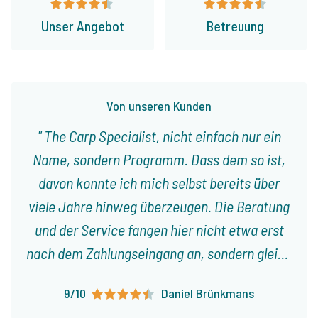
Unser Angebot
Betreuung
Von unseren Kunden
The Carp Specialist, nicht einfach nur ein
Name, sondern Programm. Dass dem so ist,
davon konnte ich mich selbst bereits über
viele Jahre hinweg überzeugen. Die Beratung
und der Service fangen hier nicht etwa erst
nach dem Zahlungseingang an, sondern gleich
vom ersten Gespräch an. Jeroen nimmt sich
9/10
Daniel Brünkmans
immer viel Zeit für uns, beriet bei der – der