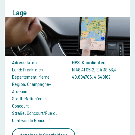
Lage
Adressdaten
GPS-Koordinaten
Land: Frankreich
N 48 41 05,2, E 4 38 53,4
Departement: Marne
48.684785, 4.648169
Region: Champagne-
Ardenne
Stadt: Matignicourt-
Goncourt
Straße: Goncourt/Rue du
Chateau de Goncourt
Anzeigen in Google Maps