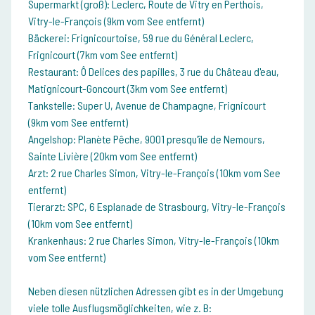
Supermarkt (groß): Leclerc, Route de Vitry en Perthois,
Vitry-le-François (9km vom See entfernt)
Bäckerei: Frignicourtoise, 59 rue du Général Leclerc,
Frignicourt (7km vom See entfernt)
Restaurant: Ô Delices des papilles, 3 rue du Château d'eau,
Matignicourt-Goncourt (3km vom See entfernt)
Tankstelle: Super U, Avenue de Champagne, Frignicourt
(9km vom See entfernt)
Angelshop: Planète Pêche, 9001 presqu'île de Nemours,
Sainte Livière (20km vom See entfernt)
Arzt: 2 rue Charles Simon, Vitry-le-François (10km vom See
entfernt)
Tierarzt: SPC, 6 Esplanade de Strasbourg, Vitry-le-François
(10km vom See entfernt)
Krankenhaus: 2 rue Charles Simon, Vitry-le-François (10km
vom See entfernt)
Neben diesen nützlichen Adressen gibt es in der Umgebung
viele tolle Ausflugsmöglichkeiten, wie z. B: