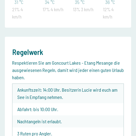
31 °C
34 °C
35 °C
36 °C
21% 4
17% 4 km/h
13% 3 km/h
12% 4
km/h
km/h
Regelwerk
Respektieren Sie am Goncourt Lakes - Etang Mesange die
ausgewiesenen Regeln, damit wird jeder einen guten Urlaub
haben.
Ankunftszeit: 14:00 Uhr. Besitzerin Lucie wird euch am
See in Empfang nehmen.
Abfahrt: bis 10:00 Uhr.
Nachtangeln ist erlaubt.
3 Ruten pro Angler.