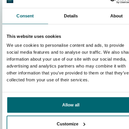
Art des Angelurlaubs:
Angelurlaub mit Freunden
Anreisedatum
25-07-2026
-
Anzahl der Angler
2
Consent
Details
About
The Carp Specialist
Karpfengewässer
This website uses cookies
Betreuung vor Ort
We use cookies to personalise content and ads, to provide
Anlagen
social media features and to analyse our traffic. We also sha
information about your use of our site with our social media,
Komplette Bewertung anzeigen
advertising and analytics partners who may combine it with
other information that you’ve provided to them or that they’ve
collected from your use of their services.
Marco
Art des Angelurlaubs:
Familien-Angelurlaub
Allow all
Anreisedatum
18-07-2026
-
Anzahl der Angler
2
The Carp Specialist
Customize