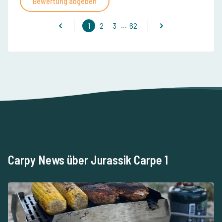
Bewertung abgeben
...
1
2
3
62
Carpy News über Jurassik Carpe 1